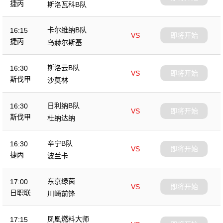
捷丙
斯洛瓦科B队
卡尔维纳B队
16:15
VS
即将开始
捷丙
乌赫尔斯基
斯洛云B队
16:30
VS
即将开始
斯伐甲
沙莫林
日利纳B队
16:30
VS
即将开始
斯伐甲
杜纳达纳
辛宁B队
16:30
VS
即将开始
捷丙
波兰卡
东京绿茵
17:00
VS
即将开始
日职联
川崎前锋
凤凰燃料大师
17:15