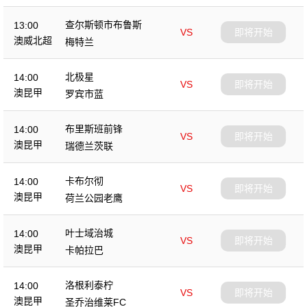
查尔斯顿市布鲁斯
13:00
VS
即将开始
澳威北超
梅特兰
北极星
14:00
VS
即将开始
澳昆甲
罗宾市蓝
布里斯班前锋
14:00
VS
即将开始
澳昆甲
瑞德兰茨联
卡布尔彻
14:00
VS
即将开始
澳昆甲
荷兰公园老鹰
叶士域治城
14:00
VS
即将开始
澳昆甲
卡帕拉巴
洛根利泰柠
14:00
VS
即将开始
澳昆甲
圣乔治维莱FC