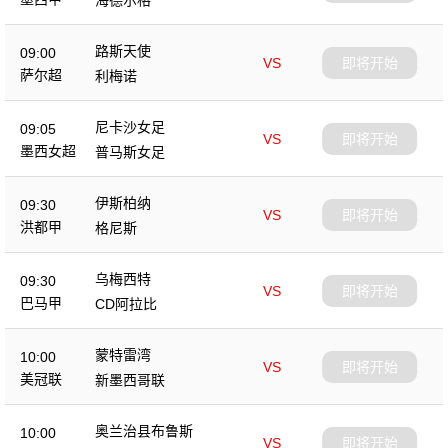
海德尔格
路斯天使
09:00
VS
即将开始
萨尔超
利梅诺
尼卡沙女足
09:05
VS
即将开始
墨西女超
普马斯女足
伊斯柏纳
09:30
VS
即将开始
洪都甲
格尼斯
乌梅西特
09:30
VS
即将开始
巴马甲
CD阿拉比
蒙特雷湾
10:00
VS
即将开始
美冠联
新墨西哥联
奥兰治县布鲁斯
10:00
VS
即将开始