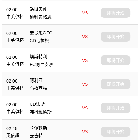
路斯天使
02:00
VS
即将开始
中美俱杯
迪利安格恩
安提瓜GFC
02:00
VS
即将开始
中美俱杯
CD马拉松
埃斯特利
02:00
VS
即将开始
中美俱杯
FC阿里安沙
阿利亚
02:00
VS
即将开始
中美俱杯
乌梅西特
CD法斯
02:00
VS
即将开始
中美俱杯
韩科维德斯
卡尔顿斯
02:45
VS
即将开始
英依超
云吉特