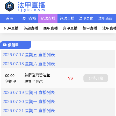
首页
法甲直播
足球直播
篮球直播
法甲录像
法甲新闻
NBA直播
英超直播
西甲直播
意甲直播
德甲直播
法甲直
伊朗甲
2026-07-17 星期五 直播列表
2026-07-18 星期六 直播列表
纳萨及玛赞达兰
00:00
VS
即将开始
伊朗甲
埃斯兰沙尔
2026-07-19 星期日 直播列表
2026-07-20 星期一 直播列表
2026-07-21 星期二 直播列表