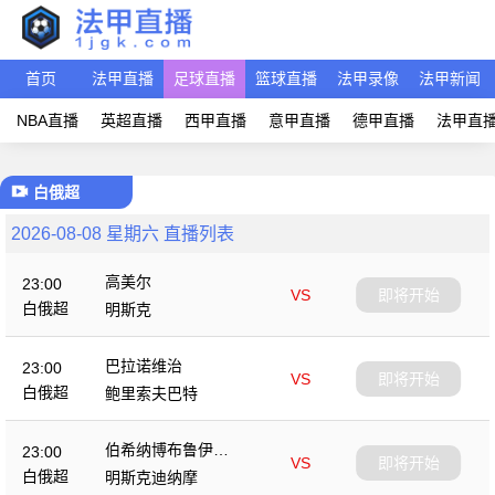
首页
法甲直播
足球直播
篮球直播
法甲录像
法甲新闻
NBA直播
英超直播
西甲直播
意甲直播
德甲直播
法甲直
白俄超
2026-08-08 星期六 直播列表
高美尔
23:00
VS
即将开始
白俄超
明斯克
巴拉诺维治
23:00
VS
即将开始
白俄超
鲍里索夫巴特
伯希纳博布鲁伊斯
23:00
VS
即将开始
克
白俄超
明斯克迪纳摩