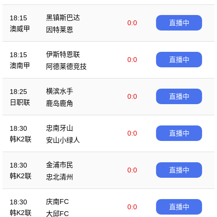
黑镇斯巴达
18:15
0:0
直播中
澳威甲
因特莱恩
伊斯特恩联
18:15
0:0
直播中
澳南甲
阿德莱德竞技
横滨水手
18:25
0:0
直播中
日职联
鹿岛鹿角
忠南牙山
18:30
0:0
直播中
韩K2联
安山小绿人
金浦市民
18:30
0:0
直播中
韩K2联
忠北清州
庆南FC
18:30
0:0
直播中
韩K2联
大邱FC