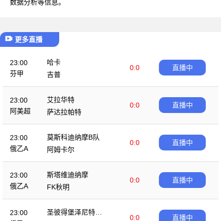
数据分析等信息。
更多直播
哈卡
23:00
0:0
直播中
芬甲
吉普
艾拉华特
23:00
0:0
直播中
阿美超
萨达拉帕特
莫斯科迪纳摩B队
23:00
0:0
直播中
俄乙A
阿姆卡尔
斯塔维迪纳摩
23:00
0:0
直播中
俄乙A
FK秋明
圣彼得堡泽尼特B
23:00
0:0
直播中