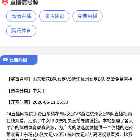
已结束
高清直播
咪咕体育
免费直播
腾讯体育
比赛介绍
【赛事名称】
山东精花B队女足VS浙江杭州女足B队 高清免费直播
【赛事分类】
中女甲
【开赛时间】
2026-06-11 16:30
24直播网提供免费山东精花B队女足VS浙江杭州女足B队直播视频
在线观看，汇聚了中女甲联赛相关直播导航链接。本站整理了各大
平台的优质体育联赛资源，为广大的球迷朋友提供一个便捷的途径
莱收看山东精花B队女足VS浙江杭州女足B队 高清视频直播、比赛