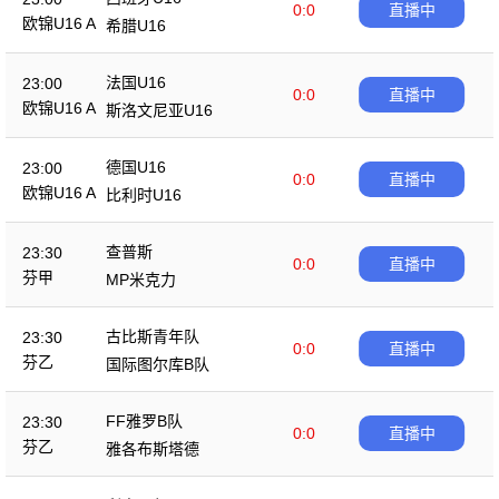
0:0
直播中
欧锦U16 A
希腊U16
法国U16
23:00
0:0
直播中
欧锦U16 A
斯洛文尼亚U16
德国U16
23:00
0:0
直播中
欧锦U16 A
比利时U16
查普斯
23:30
0:0
直播中
芬甲
MP米克力
古比斯青年队
23:30
0:0
直播中
芬乙
国际图尔库B队
FF雅罗B队
23:30
0:0
直播中
芬乙
雅各布斯塔德