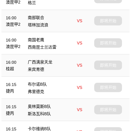
澳昆甲2
格兰
南部联合
16:00
VS
即将开始
澳昆甲2
塔林加流浪
南国老鹰
16:00
VS
即将开始
澳昆甲2
西南昆士兰达雷
广西漓泉天龙
16:00
VS
即将开始
桂超
来宾育德
布尔诺B队
16:15
VS
即将开始
捷丙
弗里德克
奥林莫斯B队
16:15
VS
即将开始
捷丙
斯洛瓦科B队
卡尔维纳B队
16:15