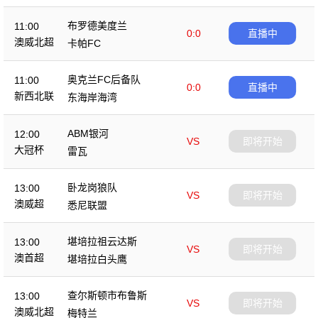
布罗德美度兰
11:00
0:0
直播中
澳威北超
卡帕FC
奥克兰FC后备队
11:00
0:0
直播中
新西北联
东海岸海湾
ABM银河
12:00
VS
即将开始
大冠杯
雷瓦
卧龙岗狼队
13:00
VS
即将开始
澳威超
悉尼联盟
堪培拉祖云达斯
13:00
VS
即将开始
澳首超
堪培拉白头鹰
查尔斯顿市布鲁斯
13:00
VS
即将开始
澳威北超
梅特兰