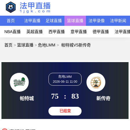
首页
法甲直播
足球直播
篮球直播
法甲录像
法甲新闻
NBA直播
英超直播
西甲直播
意甲直播
德甲直播
法甲直
首页
>
篮球直播
>
危地LMM
>
帕特城VS新传奇
危地LMM
2026-06-11 11:00
75
:
83
帕特城
新传