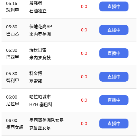
最强者
05:15
0:0
直播中
玻利甲
石油独立
保地花高SP
05:30
0:0
直播中
巴西乙
米内罗美洲
瑞模贝雷
05:30
0:0
直播中
巴西甲
米内罗竞技
科金博
05:30
0:0
直播中
智利甲
塞雷那
哈拉帕城市
06:00
0:0
直播中
尼拉甲
HYH 塞巴科
墨西哥美洲队女足
06:00
0:0
直播中
墨西女超
克鲁兹女足