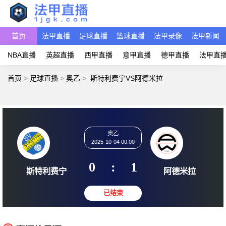
首页
法甲直播
足球直播
篮球直播
法甲录像
法甲新闻
NBA直播
英超直播
西甲直播
意甲直播
德甲直播
法甲直
首页
>
足球直播
>
奥乙
>
斯特利费宁VS阿德米拉
奥乙
2025-10-04 00:00
0
:
1
斯特利费宁
阿德