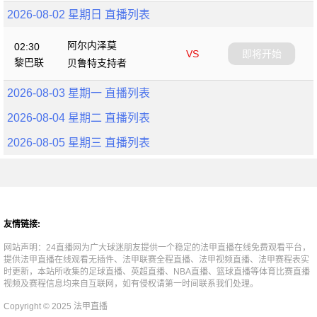
2026-08-02 星期日 直播列表
阿尔内泽莫
02:30
VS
即将开始
黎巴联
贝鲁特支持者
2026-08-03 星期一 直播列表
2026-08-04 星期二 直播列表
2026-08-05 星期三 直播列表
友情链接:
网站声明：24直播网为广大球迷朋友提供一个稳定的法甲直播在线免费观看平台，
提供法甲直播在线观看无插件、法甲联赛全程直播、法甲视频直播、法甲赛程表实
时更新，本站所收集的足球直播、英超直播、NBA直播、篮球直播等体育比赛直播
视频及赛程信息均来自互联网，如有侵权请第一时间联系我们处理。
Copyright © 2025 法甲直播