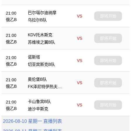
巴尔瑙尔迪纳摩
21:00
VS
即将开始
俄乙B
乌拉尔B队
KDV托木斯克
21:00
VS
即将开始
俄乙B
苏维埃之翼B队
诺斯塔
21:00
VS
即将开始
俄乙B
切亚宾斯克B队
奥伦堡B队
21:00
VS
即将开始
俄乙B
FK泽尼特伊热夫斯
克
卡山鲁宾B队
21:00
VS
即将开始
俄乙B
迪沙辛斯克
2026-08-10 星期一 直播列表