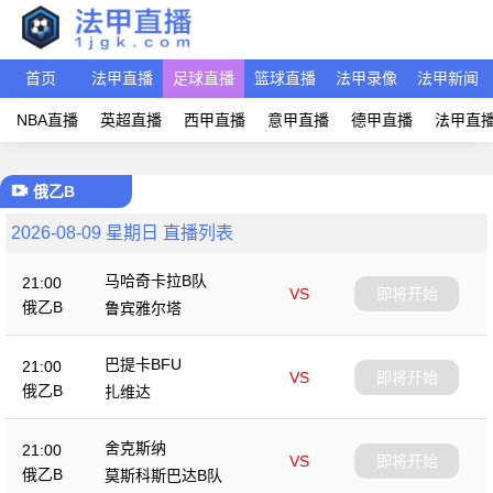
首页
法甲直播
足球直播
篮球直播
法甲录像
法甲新闻
NBA直播
英超直播
西甲直播
意甲直播
德甲直播
法甲直
俄乙B
2026-08-09 星期日 直播列表
马哈奇卡拉B队
21:00
VS
即将开始
俄乙B
鲁宾雅尔塔
巴提卡BFU
21:00
VS
即将开始
俄乙B
扎维达
舍克斯纳
21:00
VS
即将开始
俄乙B
莫斯科斯巴达B队