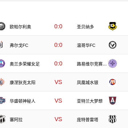
0:0
欧帕尔利奥
圣贝纳多
0:0
弗尔戈FC
温哥华FC
0:0
奥兰多荣耀女足
路易维尔竞赛女
足
VS
康涅狄克太阳
凤凰城水银
VS
华盛顿神秘人
亚特兰大梦想
VS
塞阿拉
庞特普雷塔