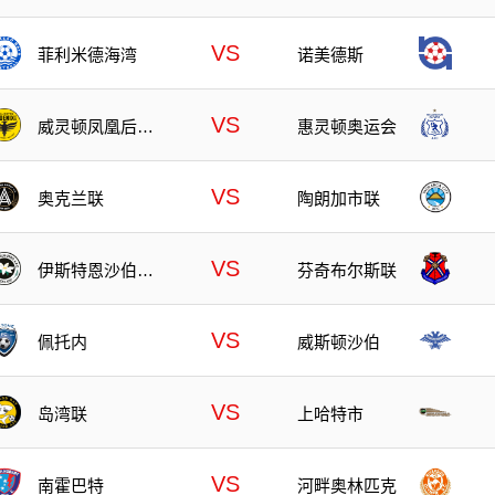
VS
菲利米德海湾
诺美德斯
VS
威灵顿凤凰后备
惠灵顿奥运会
队
VS
奥克兰联
陶朗加市联
VS
伊斯特恩沙伯奥
芬奇布尔斯联
克兰
VS
佩托内
威斯顿沙伯
VS
岛湾联
上哈特市
VS
南霍巴特
河畔奥林匹克