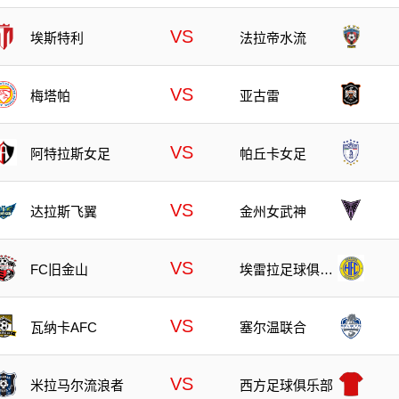
洛斯
VS
埃斯特利
法拉帝水流
VS
梅塔帕
亚古雷
VS
阿特拉斯女足
帕丘卡女足
VS
达拉斯飞翼
金州女武神
VS
FC旧金山
埃雷拉足球俱乐
部
VS
瓦纳卡AFC
塞尔温联合
VS
米拉马尔流浪者
西方足球俱乐部