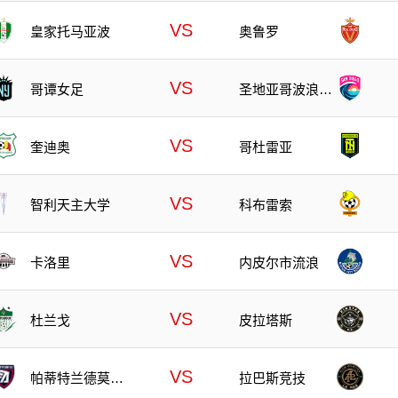
VS
皇家托马亚波
奥鲁罗
VS
哥谭女足
圣地亚哥波浪女
足
VS
奎迪奥
哥杜雷亚
VS
智利天主大学
科布雷索
VS
卡洛里
内皮尔市流浪
VS
杜兰戈
皮拉塔斯
VS
帕蒂特兰德莫雷
拉巴斯竞技