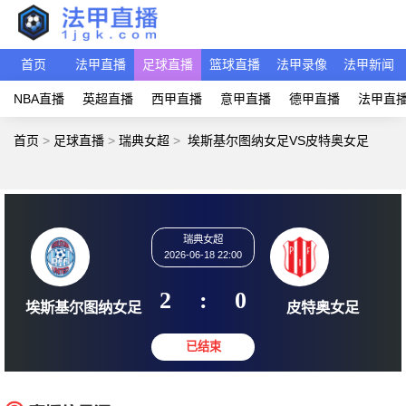
首页
法甲直播
足球直播
篮球直播
法甲录像
法甲新闻
NBA直播
英超直播
西甲直播
意甲直播
德甲直播
法甲直
首页
>
足球直播
>
瑞典女超
>
埃斯基尔图纳女足VS皮特奥女足
瑞典女超
2026-06-18 22:00
2
:
0
埃斯基尔图纳女足
皮特奥