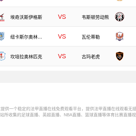
VS
埃奇沃斯伊格斯
韦斯顿劳动熊
VS
纽卡斯尔奥林匹
瓦伦蒂勒
克
VS
坎培拉奥林匹克
古玛老虎
友提供一个稳定的法甲直播在线免费观看平台，提供法甲直播在线观看无
站所收集的足球直播、英超直播、NBA直播、篮球直播等体育比赛直播