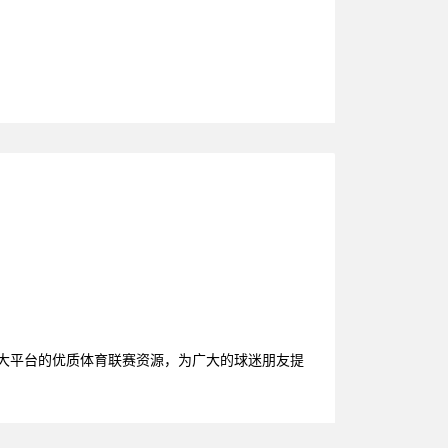
各大平台的优质体育联赛资源，为广大的球迷朋友提