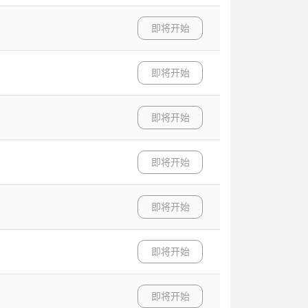
即将开始
即将开始
即将开始
即将开始
即将开始
即将开始
即将开始