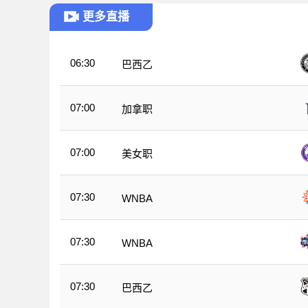
更多直播
06:30
巴西乙
07:00
加拿职
07:00
美女职
07:30
WNBA
07:30
WNBA
07:30
巴西乙