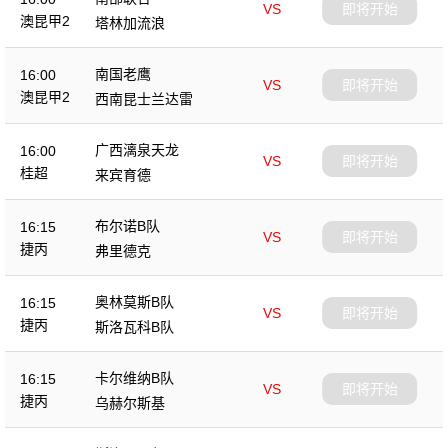
VS
即将开始
澳昆甲2
塔林加流浪
南国老鹰
16:00
VS
即将开始
澳昆甲2
西南昆士兰达雷
广西漓泉天龙
16:00
VS
即将开始
桂超
来宾育德
布尔诺B队
16:15
VS
即将开始
捷丙
弗里德克
奥林莫斯B队
16:15
VS
即将开始
捷丙
斯洛瓦科B队
卡尔维纳B队
16:15
VS
即将开始
捷丙
乌赫尔斯基