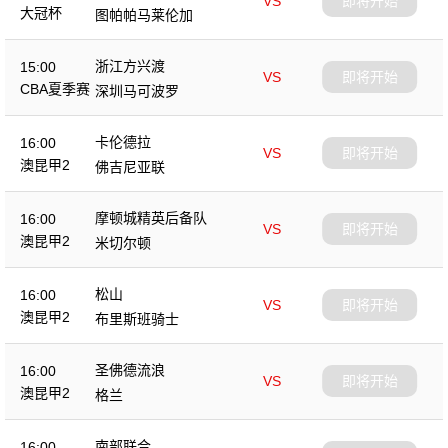
VS
即将开始
大冠杯
图帕帕马莱伦加
浙江方兴渡
15:00
VS
即将开始
CBA夏季赛
深圳马可波罗
卡伦德拉
16:00
VS
即将开始
澳昆甲2
佛吉尼亚联
摩顿城精英后备队
16:00
VS
即将开始
澳昆甲2
米切尔顿
松山
16:00
VS
即将开始
澳昆甲2
布里斯班骑士
圣佛德流浪
16:00
VS
即将开始
澳昆甲2
格兰
南部联合
16:00