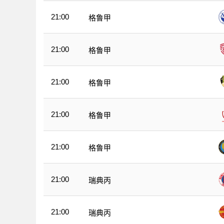
21:00
格鲁甲
21:00
格鲁甲
21:00
格鲁甲
21:00
格鲁甲
21:00
格鲁甲
21:00
瑞典丙
21:00
瑞典丙