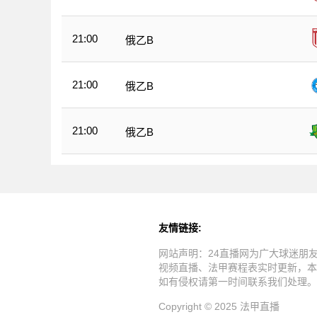
21:00
俄乙B
21:00
俄乙B
21:00
俄乙B
友情链接:
网站声明：24直播网为广大球迷朋
视频直播、法甲赛程表实时更新，本
如有侵权请第一时间联系我们处理。
Copyright © 2025 法甲直播