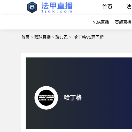
首页
法
NBA直播
英超直播
首页
>
篮球直播
>
瑞典乙
>
哈丁格VS玛巴斯
哈丁格