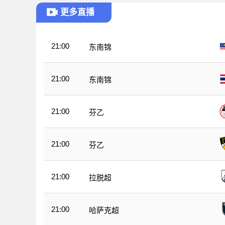
更多直播
21:00
东南锦
21:00
东南锦
21:00
芬乙
21:00
芬乙
21:00
拉脱超
21:00
哈萨克超