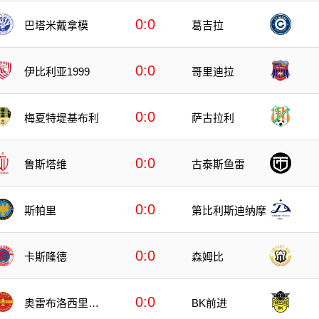
0:0
巴塔米戴拿模
葛吉拉
0:0
伊比利亚1999
哥里迪拉
0:0
梅夏特堤基布利
萨古拉利
0:0
鲁斯塔维
古泰斯鱼雷
0:0
斯帕里
第比利斯迪纳摩
0:0
卡斯隆德
森姆比
0:0
奥雷布洛西里安
BK前进