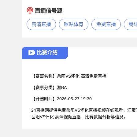
高清直播
咪咕体育
免费直播
腾
比赛介绍
【赛事名称】
岳阳VS怀化 高清免费直播
【赛事分类】
湘BA
【开赛时间】
2026-05-27 19:30
24直播网提供免费岳阳VS怀化直播视频在线观看，汇
岳阳VS怀化 高清视频直播、比赛数据分析等信息。