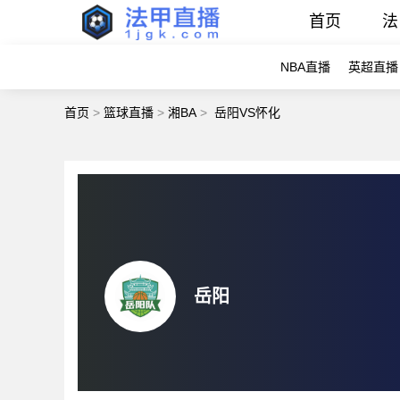
首页
法
NBA直播
英超直播
首页
>
篮球直播
>
湘BA
>
岳阳VS怀化
岳阳