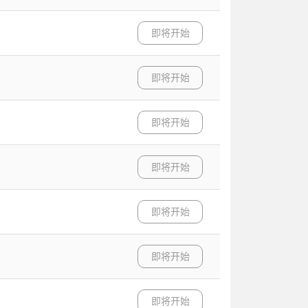
即将开始
即将开始
即将开始
即将开始
即将开始
即将开始
即将开始