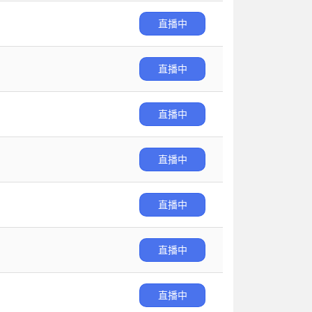
直播中
直播中
直播中
直播中
直播中
直播中
直播中