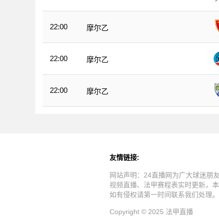
22:00
摩尔乙
22:00
摩尔乙
22:00
摩尔乙
友情链接:
网站声明：24直播网为广大球迷朋
视频直播、法甲赛程表实时更新，本
如有侵权请第一时间联系我们处理。
Copyright © 2025 法甲直播