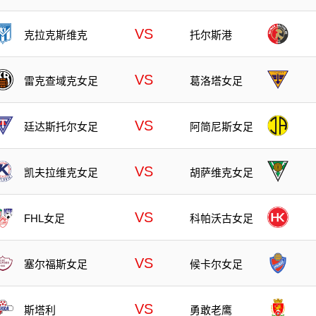
VS
克拉克斯维克
托尔斯港
VS
雷克查域克女足
葛洛塔女足
VS
廷达斯托尔女足
阿简尼斯女足
VS
凯夫拉维克女足
胡萨维克女足
VS
FHL女足
科帕沃古女足
VS
塞尔福斯女足
候卡尔女足
VS
斯塔利
勇敢老鹰