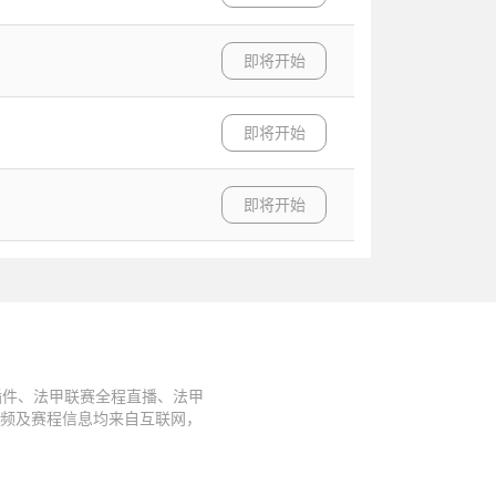
即将开始
即将开始
即将开始
插件、法甲联赛全程直播、法甲
视频及赛程信息均来自互联网，