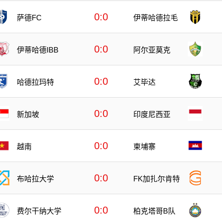
0:0
萨德FC
伊蒂哈德拉毛
0:0
伊蒂哈德IBB
阿尔亚莫克
0:0
哈德拉玛特
艾毕达
0:0
新加坡
印度尼西亚
0:0
越南
柬埔寨
0:0
布哈拉大学
FK加扎尔肯特
0:0
费尔干纳大学
柏克塔哥B队