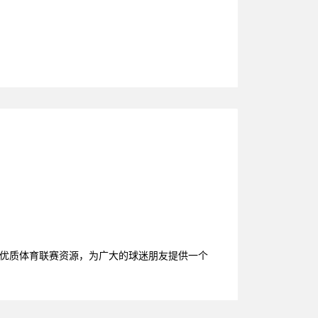
的优质体育联赛资源，为广大的球迷朋友提供一个