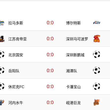
0:0
拉马多斯
博尔特斯
0:0
江苏肯帝亚
深圳马可波罗
0:0
北京国安
深圳新鹏城
0:0
岳阳队
湘潭队
0:0
休尼克FC
卡潘宝山
0:0
河内水牛
岘港巨龙