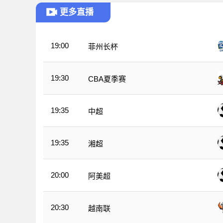
更多直播
19:00
菲州长杯
19:30
CBA夏季赛
19:35
中超
19:35
湘超
20:00
阿美超
20:30
越南联