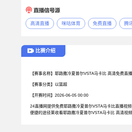
高清直播
咪咕体育
免费直播
腾
比赛介绍
【赛事名称】
耶路撒冷夏普尔VSTA马卡比 高清免费直
【赛事分类】
以篮超
【开赛时间】
2026-06-05 00:00
24直播网提供免费耶路撒冷夏普尔VSTA马卡比直播
便捷的途径莱收看耶路撒冷夏普尔VSTA马卡比 高清视