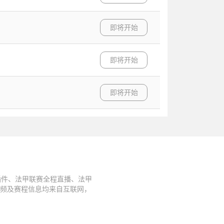
即将开始
即将开始
即将开始
插件、法甲联赛全程直播、法甲
视频及赛程信息均来自互联网，