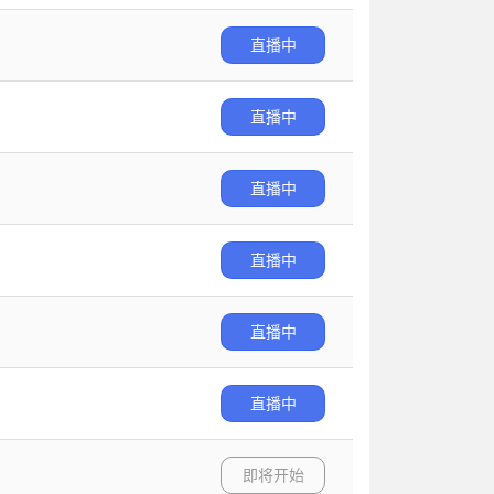
直播中
直播中
直播中
直播中
直播中
直播中
即将开始