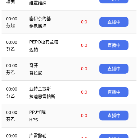
捷丙
维霍维纳
塞伊奈约基
00:00
0:0
直播中
芬超
格尼斯坦
PEPO拉宾兰塔
00:00
0:0
直播中
芬乙
迈帕
奇芬
00:00
0:0
直播中
芬乙
普拉尼
亚特兰提斯
00:00
0:0
直播中
芬乙
拉迪恩雷帕斯
PPJ学院
00:00
0:0
直播中
芬乙
HPS
库雷撒勒
00:00