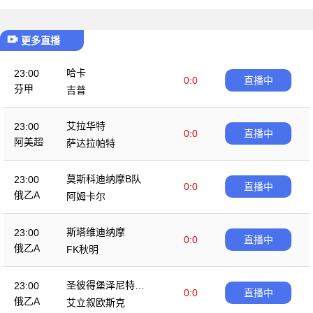
更多直播
哈卡
23:00
0:0
直播中
芬甲
吉普
艾拉华特
23:00
0:0
直播中
阿美超
萨达拉帕特
莫斯科迪纳摩B队
23:00
0:0
直播中
俄乙A
阿姆卡尔
斯塔维迪纳摩
23:00
0:0
直播中
俄乙A
FK秋明
圣彼得堡泽尼特B
23:00
0:0
直播中
队
俄乙A
艾立叙欧斯克