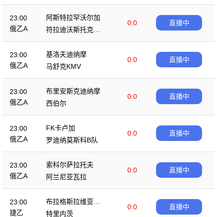
阿斯特拉罕沃尔加
23:00
0:0
直播中
俄乙A
符拉迪沃斯托克迪
那摩
基洛夫迪纳摩
23:00
0:0
直播中
俄乙A
马舒克KMV
布里安斯克迪纳摩
23:00
0:0
直播中
俄乙A
西伯尔
FK卡卢加
23:00
0:0
直播中
俄乙A
罗迪纳莫斯科B队
索科尔萨拉托夫
23:00
0:0
直播中
俄乙A
阿兰尼亚瓦拉
布拉格斯拉维亚B
23:00
0:0
直播中
队
捷乙
特里内茨