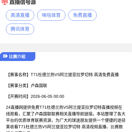
已结束
高清直播
咪咕体育
免费直播
腾讯体育
比赛介绍
【赛事名称】
T71杜德兰热VS阿兰提亚拉罗切特 高清免费直播
【赛事分类】
卢森国联
【开赛时间】
2026-06-05 00:00
24直播网提供免费T71杜德兰热VS阿兰提亚拉罗切特直播视频在
线观看，汇聚了卢森国联联赛相关直播导航链接。本站整理了各大
平台的优质体育联赛资源，为广大的球迷朋友提供一个便捷的途径
莱收看T71杜德兰热VS阿兰提亚拉罗切特 高清视频直播、比赛数