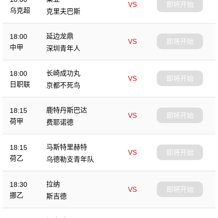
VS
即将开始
乌克超
克里夫巴斯
延边龙鼎
18:00
VS
即将开始
中甲
深圳青年人
长崎成功丸
18:00
VS
即将开始
日职联
京都不死鸟
鹿特丹斯巴达
18:15
VS
即将开始
荷甲
费耶诺德
马斯特里赫特
18:15
VS
即将开始
荷乙
乌德勒支青年队
拉纳
18:30
VS
即将开始
挪乙
斯吉德