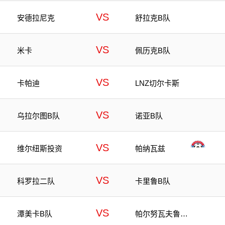
VS
安德拉尼克
舒拉克B队
VS
米卡
佩历克B队
VS
卡帕迪
LNZ切尔卡斯
VS
乌拉尔图B队
诺亚B队
VS
维尔纽斯投资
帕纳瓦兹
VS
科罗拉二队
卡里鲁B队
VS
潭美卡B队
帕尔努瓦夫鲁B