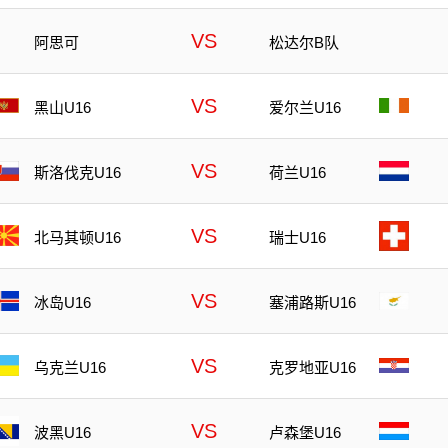
队
VS
阿思可
松达尔B队
VS
黑山U16
爱尔兰U16
VS
斯洛伐克U16
荷兰U16
VS
北马其顿U16
瑞士U16
VS
冰岛U16
塞浦路斯U16
VS
乌克兰U16
克罗地亚U16
VS
波黑U16
卢森堡U16