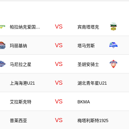
VS
帕拉纳克爱国者
宾南塔塔克
队
VS
玛丽基纳
塔马劳斯
VS
马尼拉之星
圣胡安骑士
VS
上海海港U21
湖北青年星U21
VS
艾拉斯克特
BKMA
VS
普莱西亚
梅塔利斯特1925