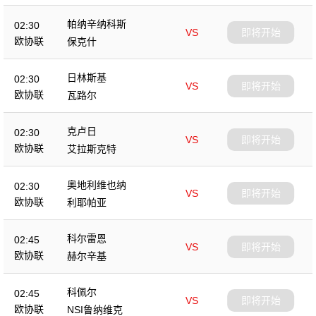
帕纳辛纳科斯
02:30
VS
即将开始
欧协联
保克什
日林斯基
02:30
VS
即将开始
欧协联
瓦路尔
克卢日
02:30
VS
即将开始
欧协联
艾拉斯克特
奥地利维也纳
02:30
VS
即将开始
欧协联
利耶帕亚
科尔雷恩
02:45
VS
即将开始
欧协联
赫尔辛基
科佩尔
02:45
VS
即将开始
欧协联
NSI鲁纳维克