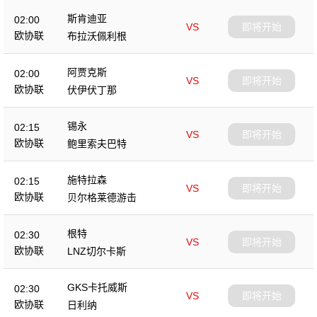
斯肯迪亚
02:00
VS
即将开始
欧协联
布拉沃佩利根
阿贾克斯
02:00
VS
即将开始
欧协联
伏伊伏丁那
锡永
02:15
VS
即将开始
欧协联
鲍里索夫巴特
施特拉森
02:15
VS
即将开始
欧协联
贝尔格莱德游击
根特
02:30
VS
即将开始
欧协联
LNZ切尔卡斯
GKS卡托威斯
02:30
VS
即将开始
欧协联
日利纳