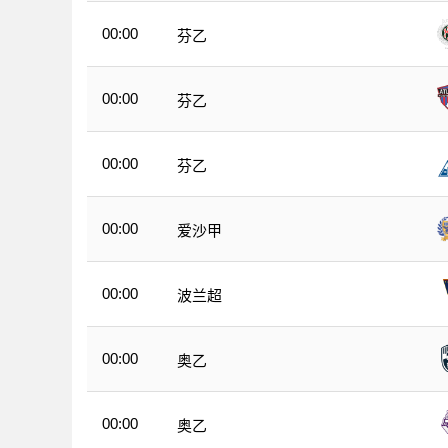
00:00
芬乙
00:00
芬乙
00:00
芬乙
00:00
爱沙甲
00:00
波兰超
00:00
奥乙
00:00
奥乙