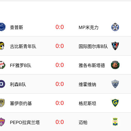
0:0
查普斯
MP米克力
0:0
古比斯青年队
国际图尔库B队
0:0
FF雅罗B队
雅各布斯塔德
0:0
利森B队
维霍维纳
0:0
塞伊奈约基
格尼斯坦
0:0
PEPO拉宾兰塔
迈帕