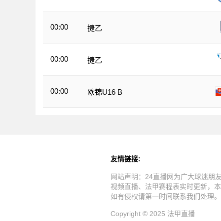
00:00
捷乙
00:00
捷乙
00:00
欧锦U16 B
友情链接:
网站声明：24直播网为广大球迷朋
视频直播、法甲赛程表实时更新，本
如有侵权请第一时间联系我们处理。
Copyright © 2025 法甲直播