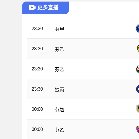
更多直播
23:30
芬甲
23:30
芬乙
23:30
芬乙
23:30
捷丙
00:00
芬超
00:00
芬乙