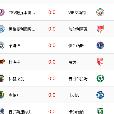
0:0
TSV施瓦本奥格
VfB艾斯特
斯堡
0:0
黑格曼利图恩B
加尔利阿瓦
队
0:0
莱塔维
伊兰纳斯
0:0
杜库拉
哈纳卡
0:0
伊赫拉瓦
普日布拉姆
0:0
奥帕瓦
卡列度
0:0
普罗斯捷约夫
卡尔维纳