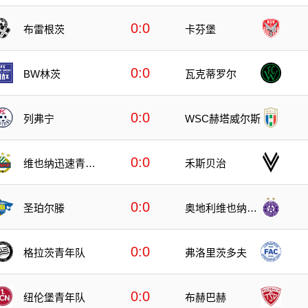
0:0
布雷根茨
卡芬堡
0:0
BW林茨
瓦克蒂罗尔
0:0
列弗宁
WSC赫塔威尔斯
0:0
维也纳迅速青年
禾斯贝治
队
0:0
圣珀尔滕
奥地利维也纳青
年队
0:0
格拉茨青年队
弗洛里茨多夫
0:0
纽伦堡青年队
布赫巴赫