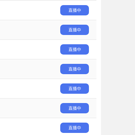
直播中
直播中
直播中
直播中
直播中
直播中
直播中