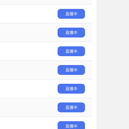
直播中
直播中
直播中
直播中
直播中
直播中
直播中