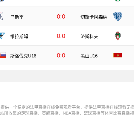
0:0
乌斯季
切斯卡阿森纳
0:0
维拉斯姆
济斯科夫
0:0
斯洛伐克U16
黑山U16
友提供一个稳定的法甲直播在线免费观看平台，提供法甲直播在线观看无
站所收集的足球直播、英超直播、NBA直播、篮球直播等体育比赛直播