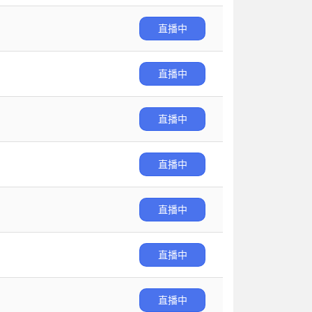
直播中
直播中
直播中
直播中
直播中
直播中
直播中