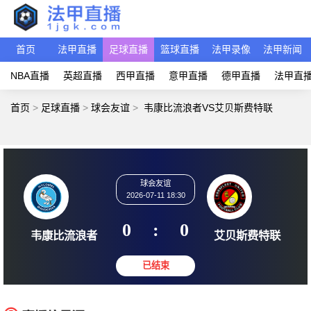
首页
法甲直播
足球直播
篮球直播
法甲录像
法甲新闻
NBA直播
英超直播
西甲直播
意甲直播
德甲直播
法甲直
首页
>
足球直播
>
球会友谊
>
韦康比流浪者VS艾贝斯费特联
球会友谊
2026-07-11 18:30
0
:
0
韦康比流浪者
艾贝斯