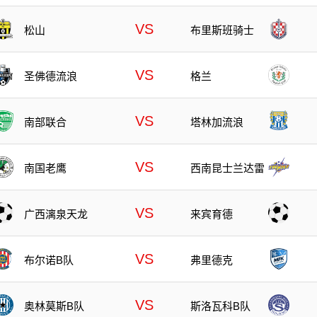
队
VS
松山
布里斯班骑士
VS
圣佛德流浪
格兰
VS
南部联合
塔林加流浪
VS
南国老鹰
西南昆士兰达雷
VS
广西漓泉天龙
来宾育德
VS
布尔诺B队
弗里德克
VS
奥林莫斯B队
斯洛瓦科B队