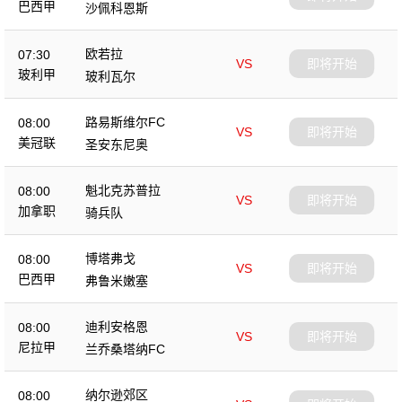
巴西甲
沙佩科恩斯
欧若拉
07:30
VS
即将开始
玻利甲
玻利瓦尔
路易斯维尔FC
08:00
VS
即将开始
美冠联
圣安东尼奥
魁北克苏普拉
08:00
VS
即将开始
加拿职
骑兵队
博塔弗戈
08:00
VS
即将开始
巴西甲
弗鲁米嫩塞
迪利安格恩
08:00
VS
即将开始
尼拉甲
兰乔桑塔纳FC
纳尔逊郊区
08:00