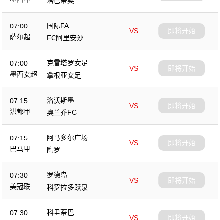
塔巴蒂奥
国际FA
07:00
VS
即将开始
萨尔超
FC阿里安沙
克雷塔罗女足
07:00
VS
即将开始
墨西女超
拿根亚女足
洛沃斯墨
07:15
VS
即将开始
洪都甲
奥兰乔FC
阿马多尔广场
07:15
VS
即将开始
巴马甲
陶罗
罗德岛
07:30
VS
即将开始
美冠联
科罗拉多跃泉
科里蒂巴
07:30
VS
即将开始