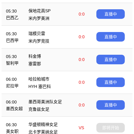
保地花高SP
05:30
0:0
直播中
巴西乙
米内罗美洲
瑞模贝雷
05:30
0:0
直播中
巴西甲
米内罗竞技
科金博
05:30
0:0
直播中
智利甲
塞雷那
哈拉帕城市
06:00
0:0
直播中
尼拉甲
HYH 塞巴科
墨西哥美洲队女足
06:00
0:0
直播中
墨西女超
克鲁兹女足
华盛顿精神女足
06:30
VS
即将开始
美女职
北卡罗莱纳女足