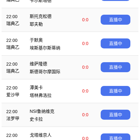
卡尔斯塔德
斯托克松德
22:00
0:0
直播中
瑞典乙
耶夫勒
于默奥
22:00
0:0
直播中
瑞典乙
埃斯基尔斯蒂纳
维萨隆德
22:00
0:0
直播中
瑞典乙
斯德哥尔摩国际
潭美卡
22:00
0:0
直播中
爱沙甲
塔林弗洛拉
NSI鲁纳维克
22:00
0:0
直播中
法罗甲
史卡拉
戈塔维京人
22:00
0:0
直播中