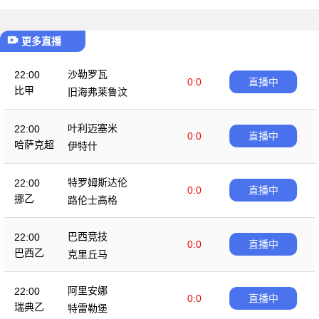
更多直播
沙勒罗瓦
22:00
0:0
直播中
比甲
旧海弗莱鲁汶
叶利迈塞米
22:00
0:0
直播中
哈萨克超
伊特什
特罗姆斯达伦
22:00
0:0
直播中
挪乙
路伦士高格
巴西竞技
22:00
0:0
直播中
巴西乙
克里丘马
阿里安娜
22:00
0:0
直播中
瑞典乙
特雷勒堡