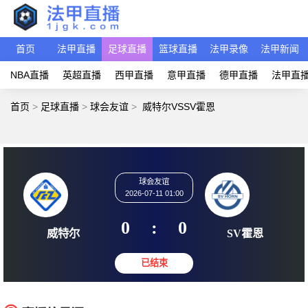
首页
法甲直播
足球直播
篮球直播
法甲录像
法甲新闻
NBA直播
英超直播
西甲直播
意甲直播
德甲直播
法甲直
首页
>
足球直播
>
球会友谊
>
威特尔VSSV霍恩
球会友谊
2026-07-11 01:00
0
:
0
威特尔
SV