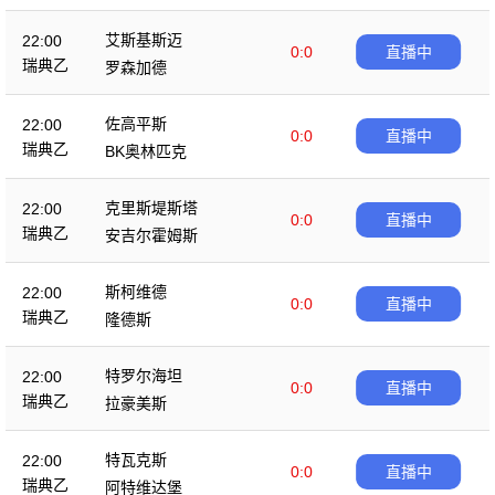
艾斯基斯迈
22:00
0:0
直播中
瑞典乙
罗森加德
佐高平斯
22:00
0:0
直播中
瑞典乙
BK奥林匹克
克里斯堤斯塔
22:00
0:0
直播中
瑞典乙
安吉尔霍姆斯
斯柯维德
22:00
0:0
直播中
瑞典乙
隆德斯
特罗尔海坦
22:00
0:0
直播中
瑞典乙
拉豪美斯
特瓦克斯
22:00
0:0
直播中
瑞典乙
阿特维达堡