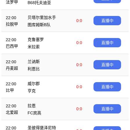
法罗甲
B68托夫迪亚
贝塔尔里加水手
22:00
0:0
直播中
拉脱甲
图库姆斯B队
克鲁塞罗
22:00
0:0
直播中
巴西甲
米拉索
兰讷斯
22:00
0:0
直播中
丹麦超
利恩比
威尔郡
22:00
0:0
直播中
比甲
亨克
拉恩
22:00
0:0
直播中
北爱超
FC宾高
圣彼得堡泽尼特
22:00