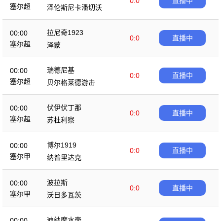
0:0
直播中
塞尔超
泽伦斯尼卡潘切沃
拉尼奇1923
00:00
0:0
直播中
塞尔超
泽蒙
瑞德尼基
00:00
0:0
直播中
塞尔超
贝尔格莱德游击
伏伊伏丁那
00:00
0:0
直播中
塞尔超
苏杜利察
博尔1919
00:00
0:0
直播中
塞尔甲
纳普里达克
波拉斯
00:00
0:0
直播中
塞尔甲
沃日多瓦茨
迪纳摩水壶
00:00