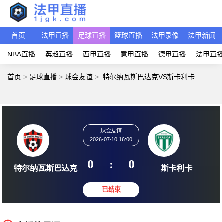
首页
法甲直播
足球直播
篮球直播
法甲录像
法甲新闻
NBA直播
英超直播
西甲直播
意甲直播
德甲直播
法甲直
首页
>
足球直播
>
球会友谊
>
特尔纳瓦斯巴达克VS斯卡利卡
球会友谊
2026-07-10 16:00
0
:
0
特尔纳瓦斯巴达克
斯卡