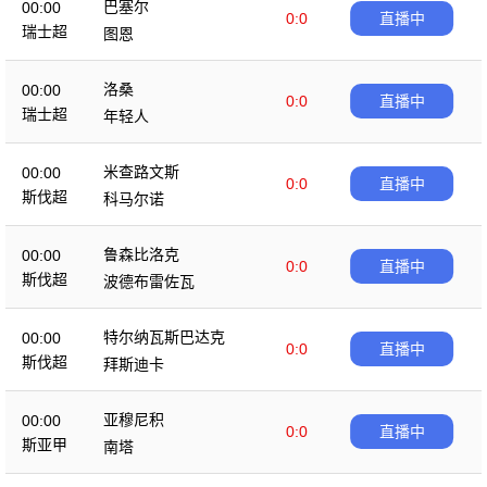
巴塞尔
00:00
0:0
直播中
瑞士超
图恩
洛桑
00:00
0:0
直播中
瑞士超
年轻人
米查路文斯
00:00
0:0
直播中
斯伐超
科马尔诺
鲁森比洛克
00:00
0:0
直播中
斯伐超
波德布雷佐瓦
特尔纳瓦斯巴达克
00:00
0:0
直播中
斯伐超
拜斯迪卡
亚穆尼积
00:00
0:0
直播中
斯亚甲
南塔