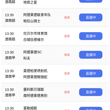
澳南超
地铁之星
阿德莱德联青年队
13:30
0:0
直播中
澳南超
帕拉山骑士
坎贝尔市体育馆
13:30
0:0
直播中
澳南超
白城伍德维尔
阿德莱德SC
13:30
0:0
直播中
澳南甲
科夫
莫德柏里喷射机
13:30
0:0
直播中
澳南甲
阿德莱德眼镜蛇
塞利斯贝瑞联
13:30
0:0
直播中
澳南甲
南阿德莱德黑豹
富勒姆联
13:30