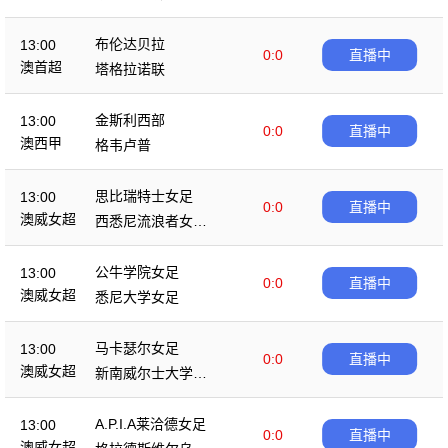
布伦达贝拉
13:00
0:0
直播中
澳首超
塔格拉诺联
金斯利西部
13:00
0:0
直播中
澳西甲
格韦卢普
思比瑞特士女足
13:00
0:0
直播中
澳威女超
西悉尼流浪者女足
B队
公牛学院女足
13:00
0:0
直播中
澳威女超
悉尼大学女足
马卡瑟尔女足
13:00
0:0
直播中
澳威女超
新南威尔士大学女
足
A.P.I.A莱洽德女足
13:00
0:0
直播中
澳威女超