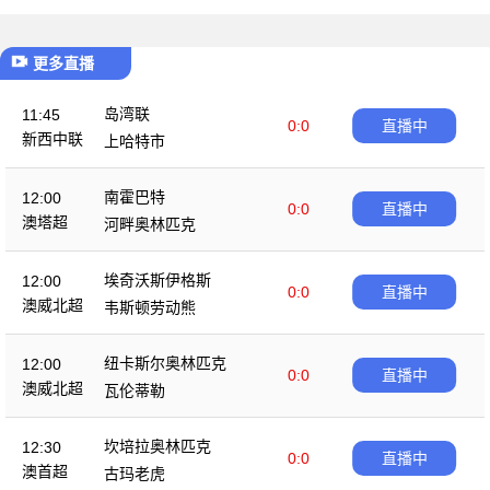
更多直播
岛湾联
11:45
0:0
直播中
新西中联
上哈特市
南霍巴特
12:00
0:0
直播中
澳塔超
河畔奥林匹克
埃奇沃斯伊格斯
12:00
0:0
直播中
澳威北超
韦斯顿劳动熊
纽卡斯尔奥林匹克
12:00
0:0
直播中
澳威北超
瓦伦蒂勒
坎培拉奥林匹克
12:30
0:0
直播中
澳首超
古玛老虎