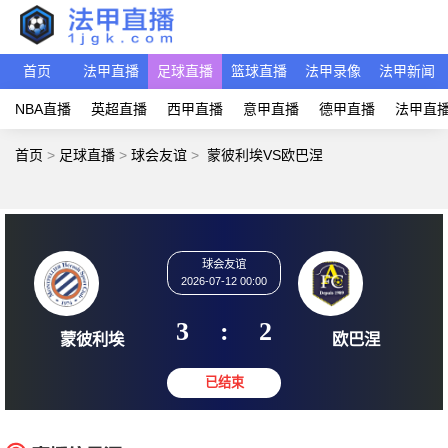
首页
法甲直播
足球直播
篮球直播
法甲录像
法甲新闻
NBA直播
英超直播
西甲直播
意甲直播
德甲直播
法甲直
首页
>
足球直播
>
球会友谊
>
蒙彼利埃VS欧巴涅
球会友谊
2026-07-12 00:00
3
:
2
蒙彼利埃
欧巴