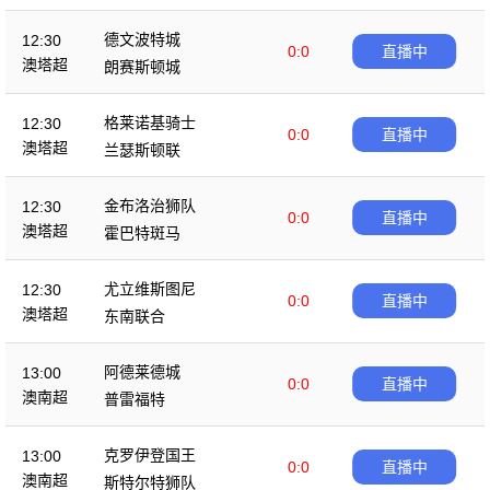
德文波特城
12:30
0:0
直播中
澳塔超
朗赛斯顿城
格莱诺基骑士
12:30
0:0
直播中
澳塔超
兰瑟斯顿联
金布洛治狮队
12:30
0:0
直播中
澳塔超
霍巴特斑马
尤立维斯图尼
12:30
0:0
直播中
澳塔超
东南联合
阿德莱德城
13:00
0:0
直播中
澳南超
普雷福特
克罗伊登国王
13:00
0:0
直播中
澳南超
斯特尔特狮队