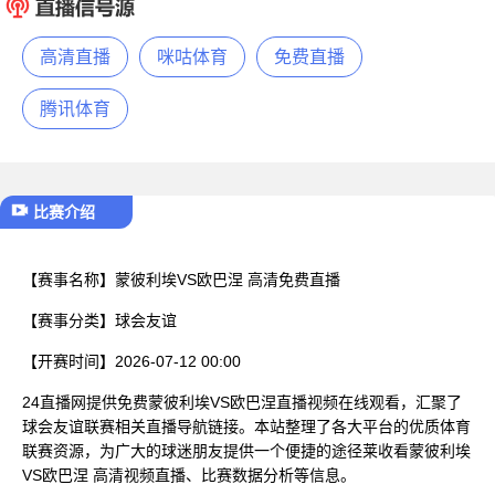
已结束
高清直播
咪咕体育
免费直播
腾讯体育
比赛介绍
【赛事名称】
蒙彼利埃VS欧巴涅 高清免费直播
【赛事分类】
球会友谊
【开赛时间】
2026-07-12 00:00
24直播网提供免费蒙彼利埃VS欧巴涅直播视频在线观看，汇聚了
球会友谊联赛相关直播导航链接。本站整理了各大平台的优质体育
联赛资源，为广大的球迷朋友提供一个便捷的途径莱收看蒙彼利埃
VS欧巴涅 高清视频直播、比赛数据分析等信息。