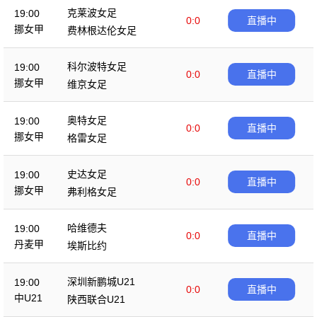
克莱波女足
19:00
0:0
直播中
挪女甲
费林根达伦女足
科尔波特女足
19:00
0:0
直播中
挪女甲
维京女足
奥特女足
19:00
0:0
直播中
挪女甲
格雷女足
史达女足
19:00
0:0
直播中
挪女甲
弗利格女足
哈维德夫
19:00
0:0
直播中
丹麦甲
埃斯比约
深圳新鹏城U21
19:00
0:0
直播中
中U21
陕西联合U21