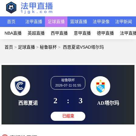
首页
法甲直播
足球直播
篮球直播
法甲录像
法甲新闻
NBA直播
英超直播
西甲直播
意甲直播
德甲直播
法甲直
首页
>
足球直播
>
秘鲁联杯
>
西恩夏诺VSAD塔尔玛
秘鲁联杯
2026-07-11 01:55
2
:
3
西恩夏诺
AD塔