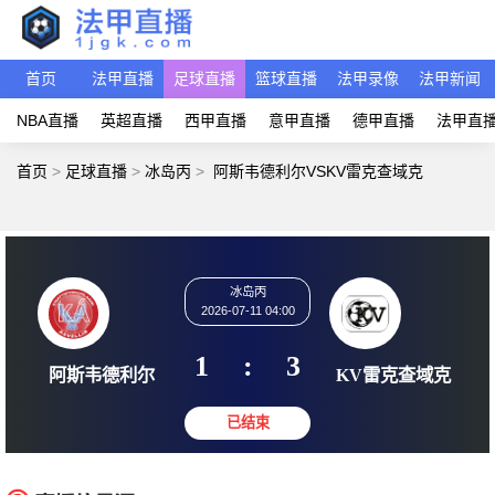
首页
法甲直播
足球直播
篮球直播
法甲录像
法甲新闻
NBA直播
英超直播
西甲直播
意甲直播
德甲直播
法甲直
首页
>
足球直播
>
冰岛丙
>
阿斯韦德利尔VSKV雷克查域克
冰岛丙
2026-07-11 04:00
1
:
3
阿斯韦德利尔
KV雷克