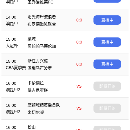
澳昆甲
圣乔治维莱FC
阳光海岸流浪者
14:00
0:0
直播中
澳昆甲
布罗德海滩联合
莱城
15:00
0:0
直播中
大冠杯
图帕帕马莱伦加
浙江方兴渡
15:00
0:0
直播中
CBA夏季赛
深圳马可波罗
卡伦德拉
16:00
VS
即将开始
澳昆甲2
佛吉尼亚联
摩顿城精英后备队
16:00
VS
即将开始
澳昆甲2
米切尔顿
松山
16:00