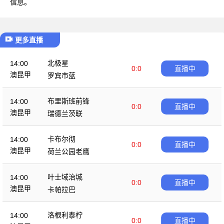
信息。
更多直播
北极星
14:00
0:0
直播中
澳昆甲
罗宾市蓝
布里斯班前锋
14:00
0:0
直播中
澳昆甲
瑞德兰茨联
卡布尔彻
14:00
0:0
直播中
澳昆甲
荷兰公园老鹰
叶士域治城
14:00
0:0
直播中
澳昆甲
卡帕拉巴
洛根利泰柠
14:00
0:0
直播中