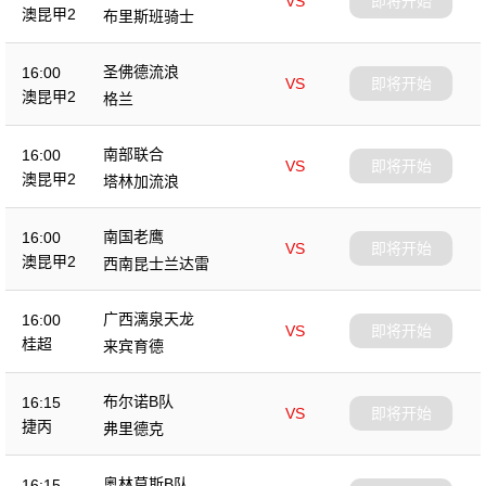
VS
即将开始
澳昆甲2
布里斯班骑士
圣佛德流浪
16:00
VS
即将开始
澳昆甲2
格兰
南部联合
16:00
VS
即将开始
澳昆甲2
塔林加流浪
南国老鹰
16:00
VS
即将开始
澳昆甲2
西南昆士兰达雷
广西漓泉天龙
16:00
VS
即将开始
桂超
来宾育德
布尔诺B队
16:15
VS
即将开始
捷丙
弗里德克
奥林莫斯B队
16:15