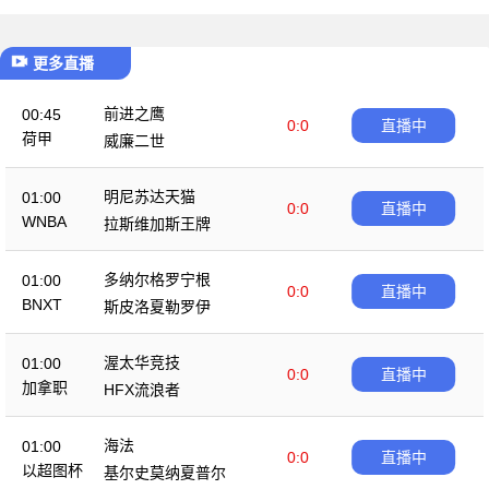
更多直播
前进之鹰
00:45
0:0
直播中
荷甲
威廉二世
明尼苏达天猫
01:00
0:0
直播中
WNBA
拉斯维加斯王牌
多纳尔格罗宁根
01:00
0:0
直播中
BNXT
斯皮洛夏勒罗伊
渥太华竞技
01:00
0:0
直播中
加拿职
HFX流浪者
海法
01:00
0:0
直播中
以超图杯
基尔史莫纳夏普尔