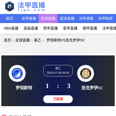
首页
法甲直播
足球直播
篮球直播
法甲录像
法甲新闻
NBA直播
英超直播
西甲直播
意甲直播
德甲直播
法甲直
首页
>
足球直播
>
美乙
>
罗彻斯特VS圣克罗伊SC
美乙
2026-07-09 08:35
1
:
3
罗彻斯特
圣克罗