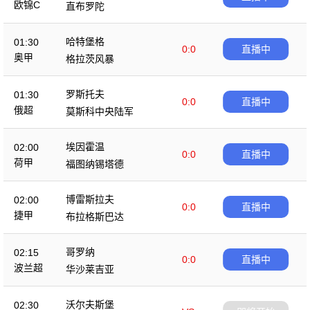
欧锦C
直布罗陀
哈特堡格
01:30
0:0
直播中
奥甲
格拉茨风暴
罗斯托夫
01:30
0:0
直播中
俄超
莫斯科中央陆军
埃因霍温
02:00
0:0
直播中
荷甲
福图纳锡塔德
博雷斯拉夫
02:00
0:0
直播中
捷甲
布拉格斯巴达
哥罗纳
02:15
0:0
直播中
波兰超
华沙莱吉亚
沃尔夫斯堡
02:30