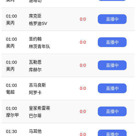
迪塔切
席克臣
01:00
0:0
直播中
奥丙
格罗迪SV
圣约翰
01:00
0:0
直播中
奥丙
林茨青年队
瓦勒恩
01:00
0:0
直播中
奥丙
库赫尔
吉马良斯
01:00
0:0
直播中
葡超
阿罗卡
皇家希雷蒂
01:00
0:0
直播中
摩尔甲
巴尔蒂
马耳他
01:30
0:0
直播中