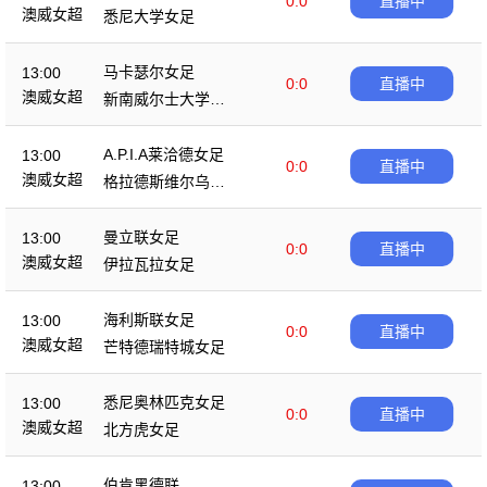
0:0
直播中
澳威女超
悉尼大学女足
马卡瑟尔女足
13:00
0:0
直播中
澳威女超
新南威尔士大学女
足
A.P.I.A莱洽德女足
13:00
0:0
直播中
澳威女超
格拉德斯维尔乌鸦
女足
曼立联女足
13:00
0:0
直播中
澳威女超
伊拉瓦拉女足
海利斯联女足
13:00
0:0
直播中
澳威女超
芒特德瑞特城女足
悉尼奥林匹克女足
13:00
0:0
直播中
澳威女超
北方虎女足
伯肯黑德联
13:00