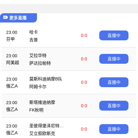
更多直播
哈卡
23:00
0:0
直播中
芬甲
吉普
艾拉华特
23:00
0:0
直播中
阿美超
萨达拉帕特
莫斯科迪纳摩B队
23:00
0:0
直播中
俄乙A
阿姆卡尔
斯塔维迪纳摩
23:00
0:0
直播中
俄乙A
FK秋明
圣彼得堡泽尼特B
23:00
0:0
直播中
队
俄乙A
艾立叙欧斯克