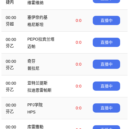
捷丙
维霍维纳
塞伊奈约基
00:00
0:0
直播中
芬超
格尼斯坦
PEPO拉宾兰塔
00:00
0:0
直播中
芬乙
迈帕
奇芬
00:00
0:0
直播中
芬乙
普拉尼
亚特兰提斯
00:00
0:0
直播中
芬乙
拉迪恩雷帕斯
PPJ学院
00:00
0:0
直播中
芬乙
HPS
库雷撒勒
00:00