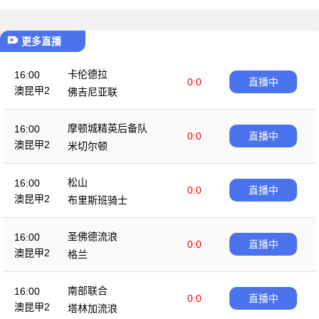
更多直播
卡伦德拉
16:00
0:0
直播中
澳昆甲2
佛吉尼亚联
摩顿城精英后备队
16:00
0:0
直播中
澳昆甲2
米切尔顿
松山
16:00
0:0
直播中
澳昆甲2
布里斯班骑士
圣佛德流浪
16:00
0:0
直播中
澳昆甲2
格兰
南部联合
16:00
0:0
直播中
澳昆甲2
塔林加流浪