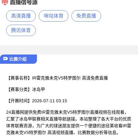
已结束
高清直播
咪咕体育
免费直播
腾讯体育
比赛介绍
【赛事名称】
IR雷克雅未克VS特罗图尔 高清免费直播
【赛事分类】
冰岛甲
【开赛时间】
2026-07-11 03:15
24直播网提供免费IR雷克雅未克VS特罗图尔直播视频在线观看，
汇聚了冰岛甲联赛相关直播导航链接。本站整理了各大平台的优质
体育联赛资源，为广大的球迷朋友提供一个便捷的途径莱收看IR雷
克雅未克VS特罗图尔 高清视频直播、比赛数据分析等信息。