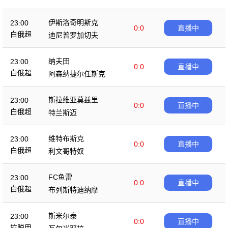
伊斯洛奇明斯克
23:00
0:0
直播中
白俄超
迪尼普罗加切夫
纳夫田
23:00
0:0
直播中
白俄超
阿森纳捷尔任斯克
斯拉维亚莫兹里
23:00
0:0
直播中
白俄超
特兰斯迈
维特布斯克
23:00
0:0
直播中
白俄超
利文哥特奴
FC鱼雷
23:00
0:0
直播中
白俄超
布列斯特迪纳摩
斯米尔泰
23:00
0:0
直播中
拉脱甲