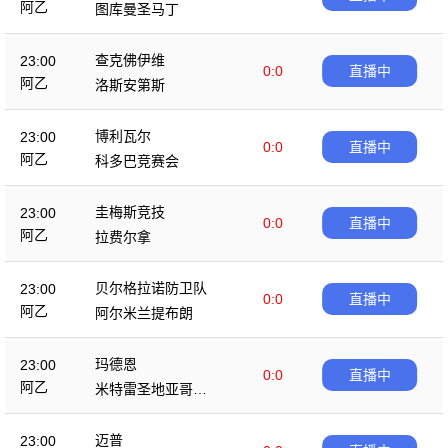
阿乙
图库曼圣马丁
查克佛伊维
23:00
0:0
直播中
阿乙
洛斯安第斯
博利瓦尔
23:00
0:0
直播中
阿乙
科多巴竞赛会
圭梅斯竞技
23:00
0:0
直播中
阿乙
拉费尔拿
贝尔格拉诺防卫队
23:00
0:0
直播中
阿乙
阿尔米兰提布朗
玛德恩
23:00
0:0
直播中
阿乙
米特雷圣地亚哥竞
技
迈普
23:00