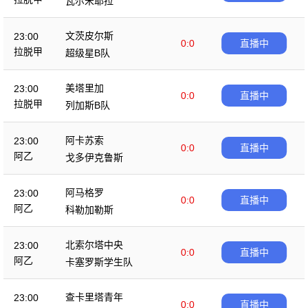
瓦尔米耶拉
文茨皮尔斯
23:00
0:0
直播中
拉脱甲
超级星B队
美塔里加
23:00
0:0
直播中
拉脱甲
列加斯B队
阿卡苏索
23:00
0:0
直播中
阿乙
戈多伊克鲁斯
阿马格罗
23:00
0:0
直播中
阿乙
科勒加勒斯
北索尔塔中央
23:00
0:0
直播中
阿乙
卡塞罗斯学生队
查卡里塔青年
23:00
0:0
直播中