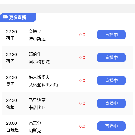
更多直播
奈梅亨
22:30
0:0
直播中
荷甲
特尔斯达
邓伯什
22:30
0:0
直播中
荷乙
阿尔梅勒城
格来斯多夫
22:30
0:0
直播中
奥丙
艾格登多夫哈特伯
格
马里迪莫
22:30
0:0
直播中
葡超
卡萨比亚
高美尔
23:00
0:0
直播中
白俄超
明斯克