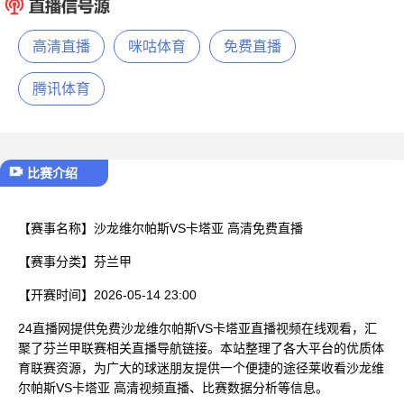
已结束
高清直播
咪咕体育
免费直播
腾讯体育
比赛介绍
【赛事名称】
沙龙维尔帕斯VS卡塔亚 高清免费直播
【赛事分类】
芬兰甲
【开赛时间】
2026-05-14 23:00
24直播网提供免费沙龙维尔帕斯VS卡塔亚直播视频在线观看，汇
聚了芬兰甲联赛相关直播导航链接。本站整理了各大平台的优质体
育联赛资源，为广大的球迷朋友提供一个便捷的途径莱收看沙龙维
尔帕斯VS卡塔亚 高清视频直播、比赛数据分析等信息。