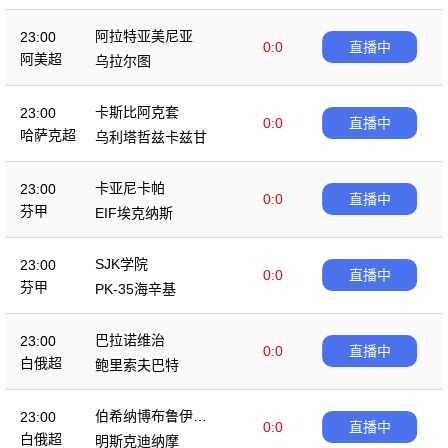
阿拉特亚美尼亚
23:00
0:0
直播中
阿美超
乌拉尔图
卡斯比阿克套
23:00
0:0
直播中
哈萨克超
乌利塔哲兹卡兹甘
卡亚尼卡帕
23:00
0:0
直播中
芬甲
EIF埃克纳斯
SJK学院
23:00
0:0
直播中
芬甲
PK-35海辛基
巴拉诺维治
23:00
0:0
直播中
白俄超
鲍里索夫巴特
伯希纳博布鲁伊斯
23:00
0:0
直播中
克
白俄超
明斯克迪纳摩