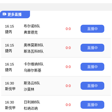
更多直播
布尔诺B队
16:15
0:0
直播中
捷丙
弗里德克
奥林莫斯B队
16:15
0:0
直播中
捷丙
斯洛瓦科B队
卡尔维纳B队
16:15
0:0
直播中
捷丙
乌赫尔斯基
斯洛云B队
16:30
0:0
直播中
斯伐甲
沙莫林
日利纳B队
16:30
0:0
直播中
斯伐甲
杜纳达纳