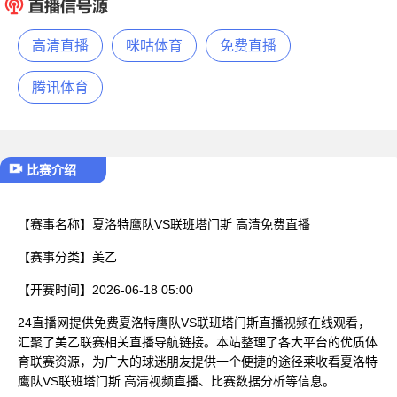
已结束
高清直播
咪咕体育
免费直播
腾讯体育
比赛介绍
【赛事名称】
夏洛特鹰队VS联班塔门斯 高清免费直播
【赛事分类】
美乙
【开赛时间】
2026-06-18 05:00
24直播网提供免费夏洛特鹰队VS联班塔门斯直播视频在线观看，
汇聚了美乙联赛相关直播导航链接。本站整理了各大平台的优质体
育联赛资源，为广大的球迷朋友提供一个便捷的途径莱收看夏洛特
鹰队VS联班塔门斯 高清视频直播、比赛数据分析等信息。