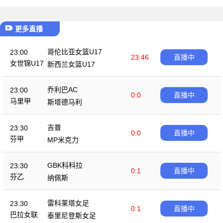
更多直播
哥伦比亚女篮U17
23:00
23:46
直播中
女世锦U17
新西兰女篮U17
乔利巴AC
23:00
0:0
直播中
马里甲
斯塔德马利
吉普
23:30
0:0
直播中
芬甲
MP米克力
GBK科科拉
23:30
0:1
直播中
芬乙
纳佩斯
雷科莱塔女足
23:30
0:1
直播中
巴拉女联
泰里尼登斯女足