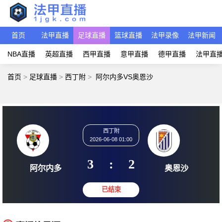
首页
法甲直播
足球直播
篮球直播
法甲录像
法甲新闻
NBA直播
英超直播
西甲直播
意甲直播
德甲直播
法甲直
首页
>
足球直播
>
西丁附
>
阿尔内多VS奥恩沙
西丁附
2026-06-08 01:00
3
:
2
阿尔内多
奥恩