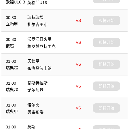
欧锦U16 B
英格兰U16
瑞特瑞埃
00:30
VS
即将开始
立陶甲
扎尔吉里斯
沃罗涅日火炬
00:30
VS
即将开始
俄超
格罗兹尼特里克
天狼星
01:00
VS
即将开始
瑞典超
布洛马波卡纳
瓦斯特拉斯
01:00
VS
即将开始
瑞典超
尤尔加登
诺尔比
01:00
VS
即将开始
瑞典甲
奥雷布洛
莫斯
01:00