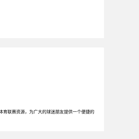
质体育联赛资源，为广大的球迷朋友提供一个便捷的