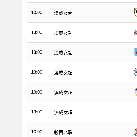
13:00
澳威女超
13:00
澳威女超
13:00
澳威女超
13:00
澳威女超
13:00
澳威女超
13:00
澳威女超
13:00
新西北联