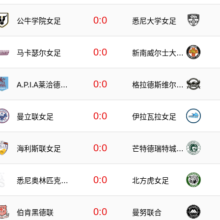
足B队
0:0
公牛学院女足
悉尼大学女足
0:0
马卡瑟尔女足
新南威尔士大学
女足
0:0
A.P.I.A莱洽德女
格拉德斯维尔乌
足
鸦女足
0:0
曼立联女足
伊拉瓦拉女足
0:0
海利斯联女足
芒特德瑞特城女
足
0:0
悉尼奥林匹克女
北方虎女足
足
0:0
伯肯黑德联
曼努联合