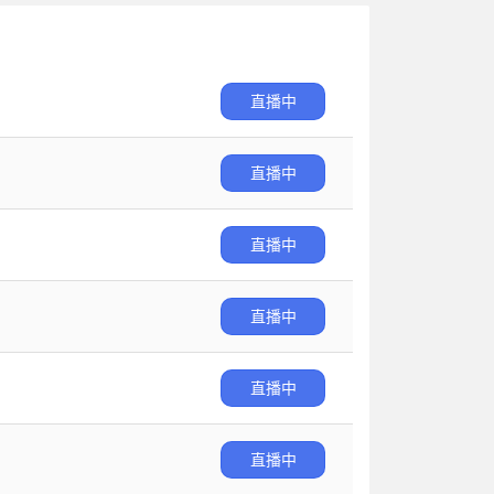
直播中
直播中
直播中
直播中
直播中
直播中