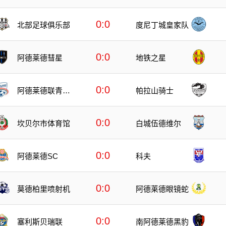
0:0
北部足球俱乐部
度尼丁城皇家队
0:0
阿德莱德彗星
地铁之星
0:0
阿德莱德联青年
帕拉山骑士
队
0:0
坎贝尔市体育馆
白城伍德维尔
0:0
阿德莱德SC
科夫
0:0
莫德柏里喷射机
阿德莱德眼镜蛇
0:0
塞利斯贝瑞联
南阿德莱德黑豹