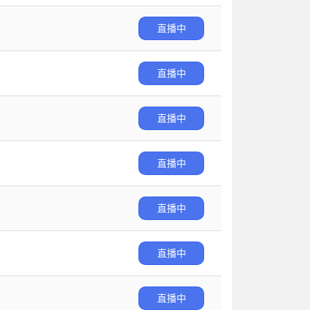
直播中
直播中
直播中
直播中
直播中
直播中
直播中