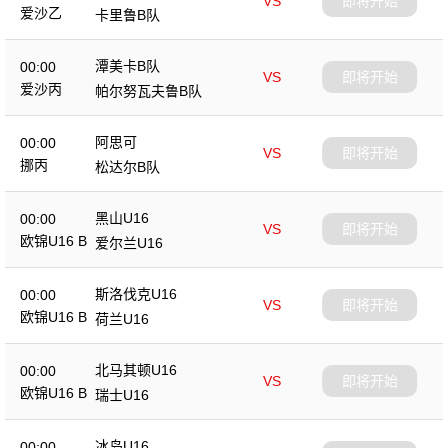
VS
即将开始
爱沙乙
卡里鲁B队
潭美卡B队
00:00
VS
即将开始
爱沙丙
帕尔努瓦夫鲁B队
阿思可
00:00
VS
即将开始
挪丙
松达尔B队
黑山U16
00:00
VS
即将开始
欧锦U16 B
爱尔兰U16
斯洛伐克U16
00:00
VS
即将开始
欧锦U16 B
荷兰U16
北马其顿U16
00:00
VS
即将开始
欧锦U16 B
瑞士U16
冰岛U16
00:00