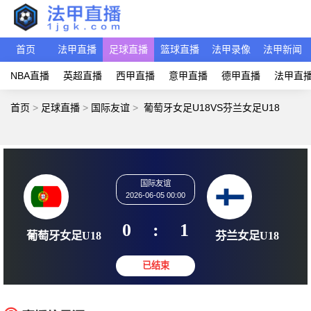
首页
法甲直播
足球直播
篮球直播
法甲录像
法甲新闻
NBA直播
英超直播
西甲直播
意甲直播
德甲直播
法甲直
首页
>
足球直播
>
国际友谊
>
葡萄牙女足U18VS芬兰女足U18
国际友谊
2026-06-05 00:00
0
:
1
葡萄牙女足U18
芬兰女足