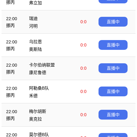
挪丙
弗立加
瑞迪
22:00
0:0
直播中
挪丙
河明
乌拉恩
22:00
0:0
直播中
挪丙
奥斯陆
卡尔伯纳联盟
22:00
0:0
直播中
挪丙
康尼鲁德
阿勒桑B队
22:00
0:0
直播中
挪丙
禾德
梅尔胡斯
22:00
0:0
直播中
挪丙
奥克拉
莫尔德B队
22:00