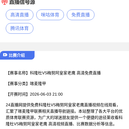
已结束
高清直播
咪咕体育
免费直播
腾讯体育
比赛介绍
【赛事名称】
科隆杜VS梅努阿皇家老鹰 高清免费直播
【赛事分类】
喀麦隆甲
【开赛时间】
2026-06-03 21:00
24直播网提供免费科隆杜VS梅努阿皇家老鹰直播视频在线观看，
汇聚了喀麦隆甲联赛相关直播导航链接。本站整理了各大平台的优
质体育联赛资源，为广大的球迷朋友提供一个便捷的途径莱收看科
隆杜VS梅努阿皇家老鹰 高清视频直播、比赛数据分析等信息。