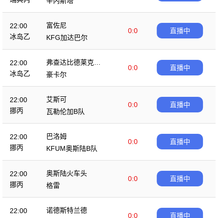
辛内斯塔
富佐尼
22:00
0:0
直播中
冰岛乙
KFG加达巴尔
弗查达比德莱克尼
22:00
0:0
直播中
尔
冰岛乙
豪卡尔
艾斯可
22:00
0:0
直播中
挪丙
瓦勒伦加B队
巴洛姆
22:00
0:0
直播中
挪丙
KFUM奥斯陆B队
奥斯陆火车头
22:00
0:0
直播中
挪丙
格雷
诺德斯特兰德
22:00
0:0
直播中