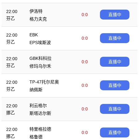
伊洛特
22:00
0:0
直播中
芬乙
格力夫克
EBK
22:00
0:0
直播中
芬乙
EPS埃斯波
GBK科科拉
22:00
0:0
直播中
芬乙
修玛乌尔禾
TP-47托尔尼奥
22:00
0:0
直播中
芬乙
纳佩斯
利云格尔
22:00
0:0
直播中
挪乙
斯塔达尔斯
特里格拉德
22:00
0:0
直播中
挪乙
格鲁德