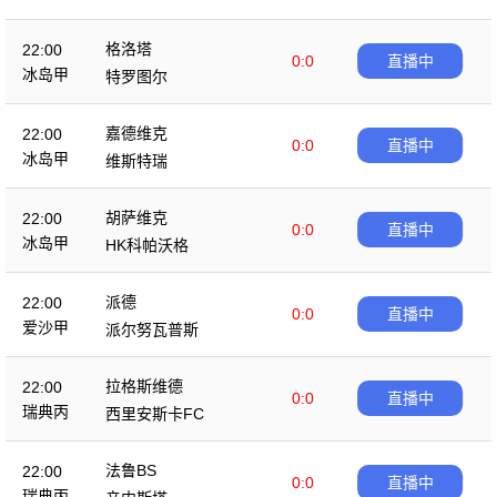
格洛塔
22:00
0:0
直播中
冰岛甲
特罗图尔
嘉德维克
22:00
0:0
直播中
冰岛甲
维斯特瑞
胡萨维克
22:00
0:0
直播中
冰岛甲
HK科帕沃格
派德
22:00
0:0
直播中
爱沙甲
派尔努瓦普斯
拉格斯维德
22:00
0:0
直播中
瑞典丙
西里安斯卡FC
法鲁BS
22:00
0:0
直播中
瑞典丙