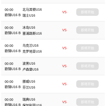
北马其顿U16
00:00
VS
即将开始
欧锦U16 B
瑞士U16
冰岛U16
00:00
VS
即将开始
欧锦U16 B
塞浦路斯U16
乌克兰U16
00:00
VS
即将开始
欧锦U16 B
克罗地亚U16
波黑U16
00:00
VS
即将开始
欧锦U16 B
卢森堡U16
挪威U16
00:00
VS
即将开始
欧锦U16 B
芬兰U16
瑞典U16
00:00
VS
即将开始
欧锦U16 B
保加利亚U16