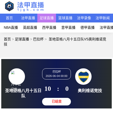
首页
法甲直播
足球直播
篮球直播
法甲录像
法甲新闻
NBA直播
英超直播
西甲直播
意甲直播
德甲直播
法甲直
首页
>
足球直播
>
巴拉杯
>
圣地亚格八月十五日队VS奥利维诺竞
技
巴拉杯
2026-06-04 00:00
10
:
0
圣地亚格八月十五日
奥利维