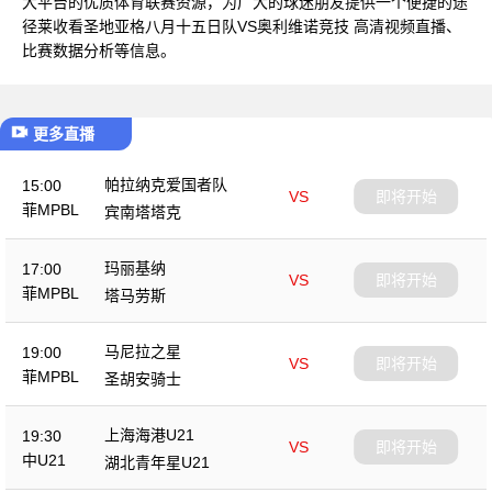
大平台的优质体育联赛资源，为广大的球迷朋友提供一个便捷的途
径莱收看圣地亚格八月十五日队VS奥利维诺竞技 高清视频直播、
比赛数据分析等信息。
更多直播
帕拉纳克爱国者队
15:00
VS
即将开始
菲MPBL
宾南塔塔克
玛丽基纳
17:00
VS
即将开始
菲MPBL
塔马劳斯
马尼拉之星
19:00
VS
即将开始
菲MPBL
圣胡安骑士
上海海港U21
19:30
VS
即将开始
中U21
湖北青年星U21