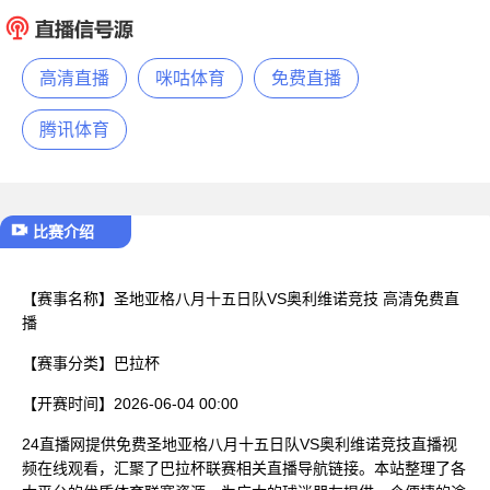
队
已结束
高清直播
咪咕体育
免费直播
腾讯体育
比赛介绍
【赛事名称】
圣地亚格八月十五日队VS奥利维诺竞技 高清免费直
播
【赛事分类】
巴拉杯
【开赛时间】
2026-06-04 00:00
24直播网提供免费圣地亚格八月十五日队VS奥利维诺竞技直播视
频在线观看，汇聚了巴拉杯联赛相关直播导航链接。本站整理了各