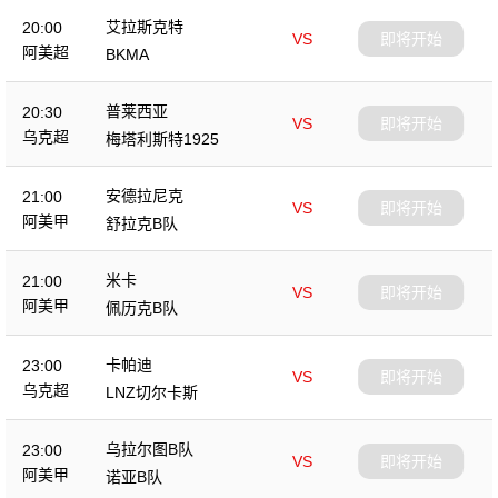
艾拉斯克特
20:00
VS
即将开始
阿美超
BKMA
普莱西亚
20:30
VS
即将开始
乌克超
梅塔利斯特1925
安德拉尼克
21:00
VS
即将开始
阿美甲
舒拉克B队
米卡
21:00
VS
即将开始
阿美甲
佩历克B队
卡帕迪
23:00
VS
即将开始
乌克超
LNZ切尔卡斯
乌拉尔图B队
23:00
VS
即将开始
阿美甲
诺亚B队