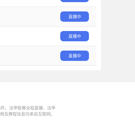
直播中
直播中
直播中
插件、法甲联赛全程直播、法甲
视频及赛程信息均来自互联网，