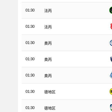
01:30
法丙
01:30
法丙
01:30
奥丙
01:30
奥丙
01:30
奥丙
01:30
德地区
01:30
德地区