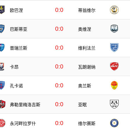
0:0
欧巴涅
蒂翁维尔
0:0
巴斯蒂亚
奥维涅
0:0
普瑞兰斯
维利法兰
0:0
卡昂
瓦朗谢纳
0:0
孔卡诺
奥兰斯
0:0
弗勒里梅洛吉斯
亚眠
0:0
永河畔拉罗什
维尔赛斯