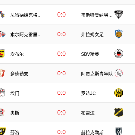
0:0
尼哈德维克格连
韦斯特曼纳埃亚
戴域克女足
尔女足
0:0
索尔阿克雷里女
弗拉姆女足
足
0:0
坎布尔
SBV精英
0:0
多德勒支
阿贾克斯青年队
0:0
埃门
罗达JC
0:0
奥斯
布雷达
0:0
芬洛
赫拉克勒斯