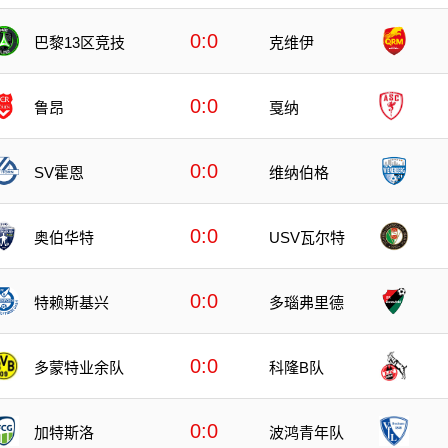
0:0
巴黎13区竞技
克维伊
0:0
鲁昂
戛纳
0:0
SV霍恩
维纳伯格
0:0
奥伯华特
USV瓦尔特
0:0
特赖斯基兴
多瑙弗里德
0:0
多蒙特业余队
科隆B队
0:0
加特斯洛
波鸿青年队