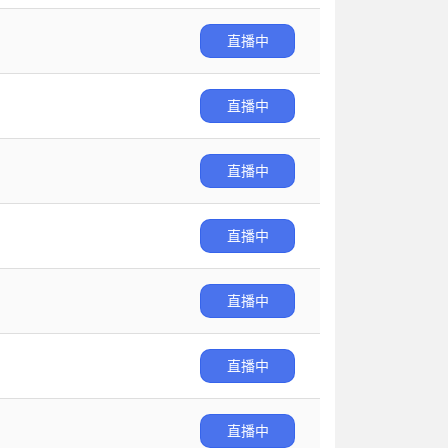
直播中
直播中
直播中
直播中
直播中
直播中
直播中