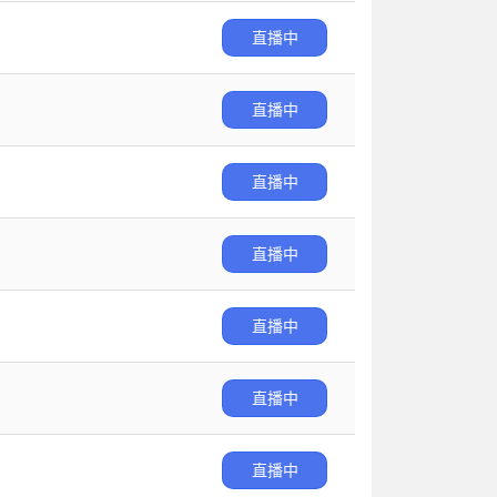
直播中
直播中
直播中
直播中
直播中
直播中
直播中