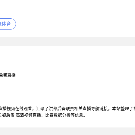
讯体育
清免费直播
后备直播视频在线观看，汇聚了洪都后备联赛相关直播导航链接。本站整理
拉顿后备 高清视频直播、比赛数据分析等信息。