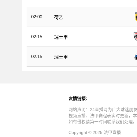
02:00
荷乙
02:15
瑞士甲
02:15
瑞士甲
友情链接:
网站声明：24直播网为广大球迷朋
视频直播、法甲赛程表实时更新，本
如有侵权请第一时间联系我们处理。
Copyright © 2025 法甲直播