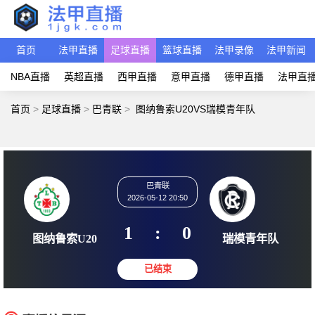
首页
法甲直播
足球直播
篮球直播
法甲录像
法甲新闻
NBA直播
英超直播
西甲直播
意甲直播
德甲直播
法甲直
首页
>
足球直播
>
巴青联
>
图纳鲁索U20VS瑞模青年队
巴青联
2026-05-12 20:50
1
:
0
图纳鲁索U20
瑞模青