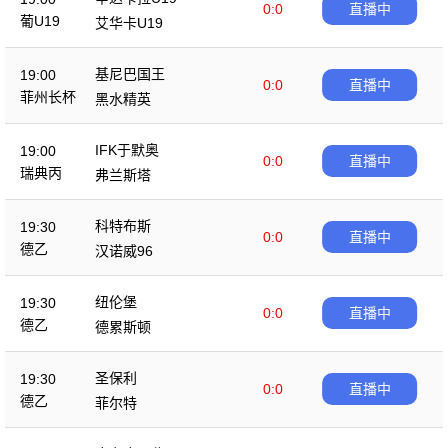
0:0
直播中
葡U19
艾华卡U19
基尼巴国王
19:00
0:0
直播中
菲州长杯
黑水精英
IFK于默奥
19:00
0:0
直播中
瑞典丙
弗兰斯塔
科特布斯
19:30
0:0
直播中
德乙
汉诺威96
纽伦堡
19:30
0:0
直播中
德乙
德累斯顿
圣保利
19:30
0:0
直播中
德乙
菲尔特