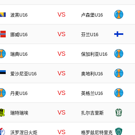
VS
波黑U16
卢森堡U16
VS
挪威U16
芬兰U16
VS
瑞典U16
保加利亚U16
VS
爱沙尼亚U16
奥地利U16
VS
丹麦U16
英格兰U16
VS
瑞特瑞埃
扎尔吉里斯
VS
沃罗涅日火炬
格罗兹尼特里克