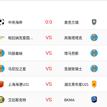
0:0
中央海岸
奥克兰城
VS
帕拉纳克爱国者
宾南塔塔克
队
VS
玛丽基纳
塔马劳斯
VS
马尼拉之星
圣胡安骑士
VS
上海海港U21
湖北青年星U21
VS
艾拉斯克特
BKMA