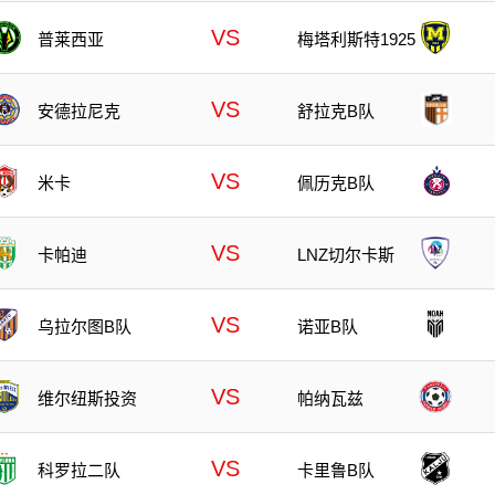
VS
普莱西亚
梅塔利斯特1925
VS
安德拉尼克
舒拉克B队
VS
米卡
佩历克B队
VS
卡帕迪
LNZ切尔卡斯
VS
乌拉尔图B队
诺亚B队
VS
维尔纽斯投资
帕纳瓦兹
VS
科罗拉二队
卡里鲁B队