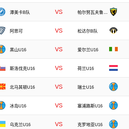
VS
潭美卡B队
帕尔努瓦夫鲁B
队
VS
阿思可
松达尔B队
VS
黑山U16
爱尔兰U16
VS
斯洛伐克U16
荷兰U16
VS
北马其顿U16
瑞士U16
VS
冰岛U16
塞浦路斯U16
VS
乌克兰U16
克罗地亚U16