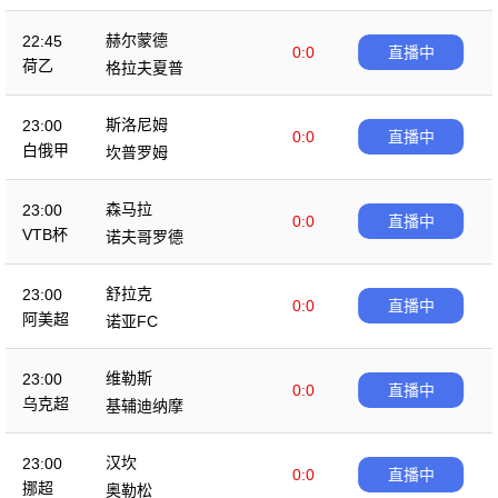
赫尔蒙德
22:45
0:0
直播中
荷乙
格拉夫夏普
斯洛尼姆
23:00
0:0
直播中
白俄甲
坎普罗姆
森马拉
23:00
0:0
直播中
VTB杯
诺夫哥罗德
舒拉克
23:00
0:0
直播中
阿美超
诺亚FC
维勒斯
23:00
0:0
直播中
乌克超
基辅迪纳摩
汉坎
23:00
0:0
直播中
挪超
奥勒松