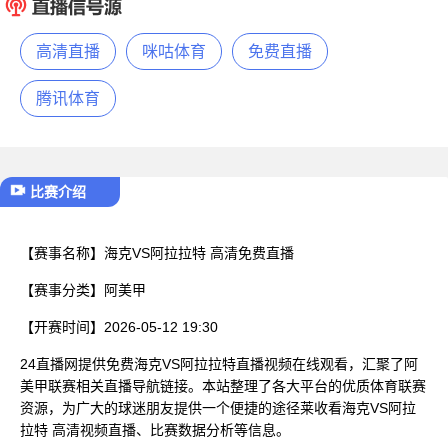
已结束
高清直播
咪咕体育
免费直播
腾讯体育
比赛介绍
【赛事名称】
海克VS阿拉拉特 高清免费直播
【赛事分类】
阿美甲
【开赛时间】
2026-05-12 19:30
24直播网提供免费海克VS阿拉拉特直播视频在线观看，汇聚了阿
美甲联赛相关直播导航链接。本站整理了各大平台的优质体育联赛
资源，为广大的球迷朋友提供一个便捷的途径莱收看海克VS阿拉
拉特 高清视频直播、比赛数据分析等信息。