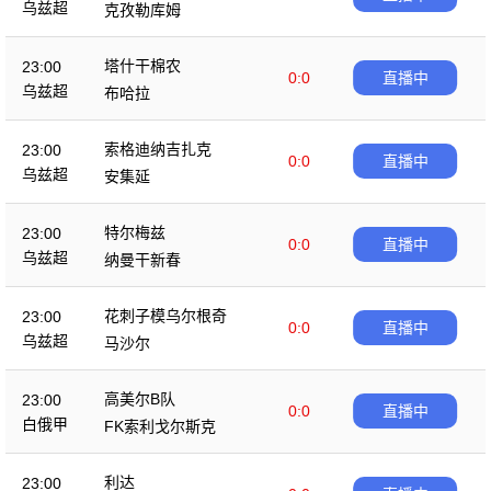
乌兹超
克孜勒库姆
塔什干棉农
23:00
0:0
直播中
乌兹超
布哈拉
索格迪纳吉扎克
23:00
0:0
直播中
乌兹超
安集延
特尔梅兹
23:00
0:0
直播中
乌兹超
纳曼干新春
花刺子模乌尔根奇
23:00
0:0
直播中
乌兹超
马沙尔
高美尔B队
23:00
0:0
直播中
白俄甲
FK索利戈尔斯克
利达
23:00