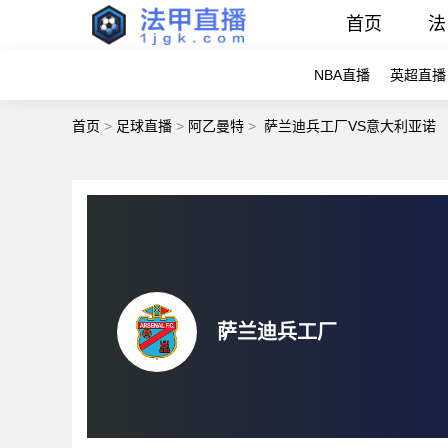
首页
法
NBA直播
英超直播
首页
>
足球直播
>
阿乙曼特
>
萨兰迪兵工厂VS意大利亚诺
萨兰迪兵工厂