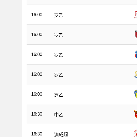
16:00
罗乙
16:00
罗乙
16:00
罗乙
16:00
罗乙
16:00
罗乙
16:30
中乙
16:30
澳威超