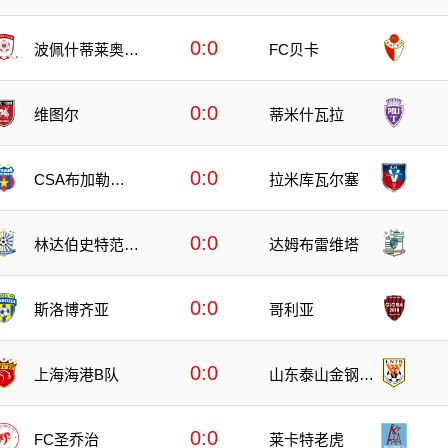
0:0
波佩什蒂莱奥代
FC贝卡
尼
0:0
维图尔
蒂米什瓦拉
0:0
CSA布加勒斯
拉米库瓦尔塞
特星
0:0
林达伯史特范斯
达姆布雷维塔
提
0:0
斯洛博齐亚
哥利亚
0:0
上海海港B队
山东泰山金钢山
队
0:0
FC圣乔治
莱卡特老虎