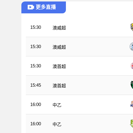
更多直播
15:30
澳威超
15:30
澳威超
15:30
澳首超
15:45
澳首超
16:00
中乙
16:00
中乙