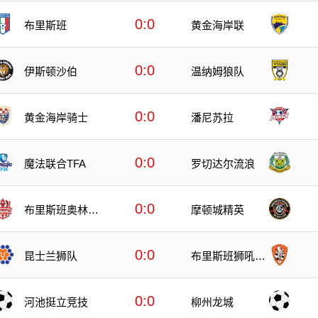
0:0
布里斯班
黄金海岸联
0:0
伊斯顿沙伯
温纳姆狼队
0:0
黄金海岸骑士
潘尼苏拉
0:0
魔法联合TFA
罗切达尔流浪
0:0
布里斯班奥林匹
摩顿城精英
克
0:0
昆士兰狮队
布里斯班狮吼青
年队
0:0
河池挺立竞技
柳州龙城