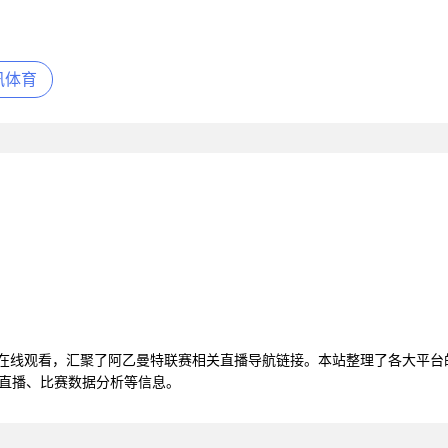
讯体育
频在线观看，汇聚了阿乙曼特联赛相关直播导航链接。本站整理了各大平
频直播、比赛数据分析等信息。