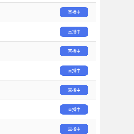
直播中
直播中
直播中
直播中
直播中
直播中
直播中