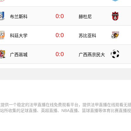
0:0
布兰斯科
赫杜尼
0:0
科廷大学
苏比亚科
0:0
广西邕城
广西燕京民大
友提供一个稳定的法甲直播在线免费观看平台，提供法甲直播在线观看无
站所收集的足球直播、英超直播、NBA直播、篮球直播等体育比赛直播