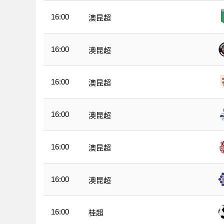
16:00
澳昆超
16:00
澳昆超
16:00
澳昆超
16:00
澳昆超
16:00
澳昆超
16:00
澳昆超
16:00
桂超