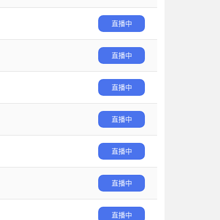
直播中
直播中
直播中
直播中
直播中
直播中
直播中