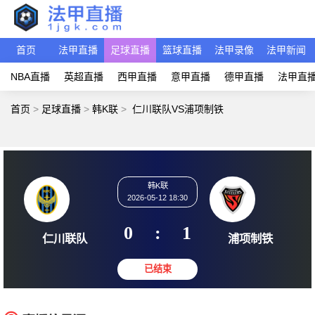
首页
法甲直播
足球直播
篮球直播
法甲录像
法甲新闻
NBA直播
英超直播
西甲直播
意甲直播
德甲直播
法甲直
首页
>
足球直播
>
韩K联
>
仁川联队VS浦项制铁
韩K联
2026-05-12 18:30
0
:
1
仁川联队
浦项