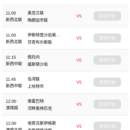
奥克兰联
11:00
VS
即将开始
新西北联
陶朗加市联
伊斯特恩沙伯奥克
11:00
VS
即将开始
兰
新西北联
芬奇布尔斯联
佩托内
11:15
VS
即将开始
新西中联
威斯顿沙伯
岛湾联
11:45
VS
即将开始
新西中联
上哈特市
南霍巴特
12:00
VS
即将开始
澳塔超
河畔奥林匹克
埃奇沃斯伊格斯
12:00
VS
即将开始
澳威北超