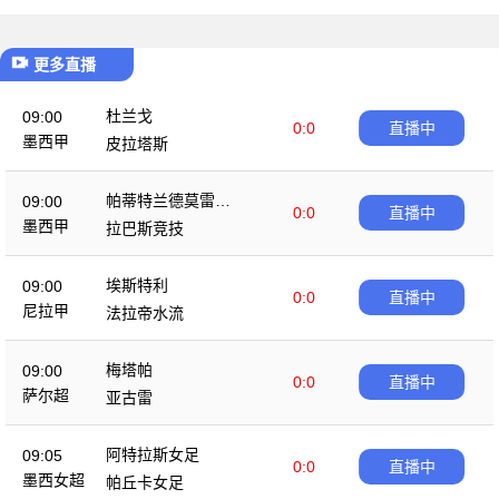
更多直播
杜兰戈
09:00
0:0
直播中
墨西甲
皮拉塔斯
帕蒂特兰德莫雷洛
09:00
0:0
直播中
斯
墨西甲
拉巴斯竞技
埃斯特利
09:00
0:0
直播中
尼拉甲
法拉帝水流
梅塔帕
09:00
0:0
直播中
萨尔超
亚古雷
阿特拉斯女足
09:05
0:0
直播中
墨西女超
帕丘卡女足