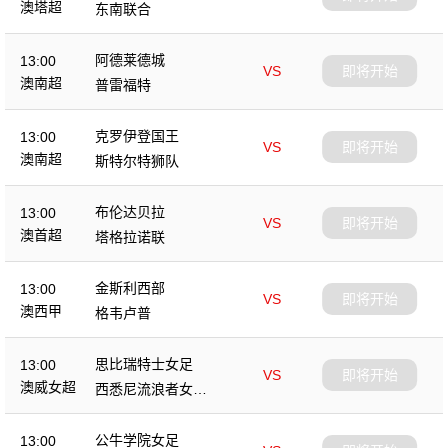
澳塔超
东南联合
阿德莱德城
13:00
VS
即将开始
澳南超
普雷福特
克罗伊登国王
13:00
VS
即将开始
澳南超
斯特尔特狮队
布伦达贝拉
13:00
VS
即将开始
澳首超
塔格拉诺联
金斯利西部
13:00
VS
即将开始
澳西甲
格韦卢普
思比瑞特士女足
13:00
VS
即将开始
澳威女超
西悉尼流浪者女足
B队
公牛学院女足
13:00