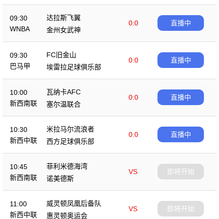
达拉斯飞翼
09:30
0:0
直播中
WNBA
金州女武神
FC旧金山
09:30
0:0
直播中
巴马甲
埃雷拉足球俱乐部
瓦纳卡AFC
10:00
0:0
直播中
新西南联
塞尔温联合
米拉马尔流浪者
10:30
0:0
直播中
新西中联
西方足球俱乐部
菲利米德海湾
10:45
VS
即将开始
新西南联
诺美德斯
威灵顿凤凰后备队
11:00
VS
即将开始
新西中联
惠灵顿奥运会