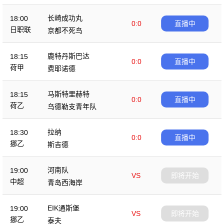
长崎成功丸
18:00
0:0
直播中
日职联
京都不死鸟
鹿特丹斯巴达
18:15
0:0
直播中
荷甲
费耶诺德
马斯特里赫特
18:15
0:0
直播中
荷乙
乌德勒支青年队
拉纳
18:30
0:0
直播中
挪乙
斯吉德
河南队
19:00
VS
即将开始
中超
青岛西海岸
EIK通斯堡
19:00
VS
即将开始
挪乙
泰夫