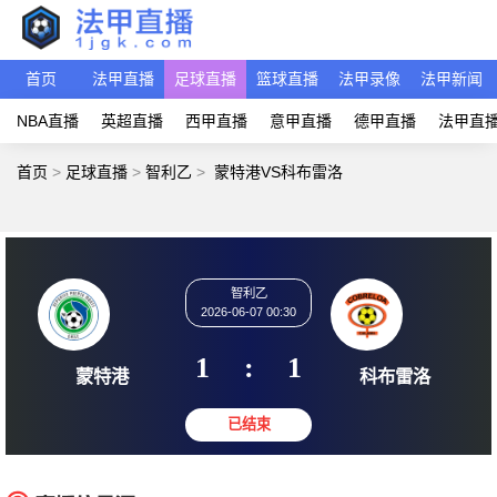
首页
法甲直播
足球直播
篮球直播
法甲录像
法甲新闻
NBA直播
英超直播
西甲直播
意甲直播
德甲直播
法甲直
首页
>
足球直播
>
智利乙
>
蒙特港VS科布雷洛
智利乙
2026-06-07 00:30
1
:
1
蒙特港
科布