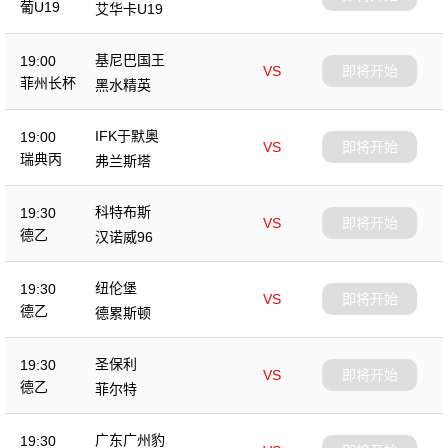
葡U19
艾华卡U19
基尼巴国王
19:00
VS
即将开始
菲州长杯
黑水精英
IFK于默奥
19:00
VS
即将开始
瑞典丙
弗兰斯塔
科特布斯
19:30
VS
即将开始
德乙
汉诺威96
纽伦堡
19:30
VS
即将开始
德乙
德累斯顿
圣保利
19:30
VS
即将开始
德乙
菲尔特
广东广州豹
19:30