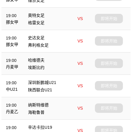
维京女足
奥特女足
19:00
VS
即将开始
挪女甲
格雷女足
史达女足
19:00
VS
即将开始
挪女甲
弗利格女足
哈维德夫
19:00
VS
即将开始
丹麦甲
埃斯比约
深圳新鹏城U21
19:00
VS
即将开始
中U21
陕西联合U21
纳斯特维德
19:00
VS
即将开始
丹麦乙
海勒鲁普
辛达卡拉U19
19:00
VS
即将开始